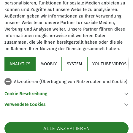
personalisieren, Funktionen für soziale Medien anbieten zu
zum Klettergarten Schönhofen zu fahren. Wir das
können und Zugriffe auf unsere Website zu analysieren.
waren, 2 Mütter, jeweils mit Kind, Antonia und
Außerdem geben wir Informationen zu Ihrer Verwendung
Ludwig. Nach einem viertelstündigen Spaziergang
unserer Website an unsere Partner für soziale Medien,
erreichten wir den Klettergarten. Die
Werbung und Analysen weiter. Unsere Partner führen diese
Kletterrouten an der Labertalerwand liegen im
Informationen möglicherweise mit weiteren Daten
Schwierigkeitsgrad 3 bis 5. Zuerst stiegen wir alle
zusammen, die Sie ihnen bereitgestellt haben oder die sie
zu einer kurzen Felshöhle hoch, die die Kinder
im Rahmen Ihrer Nutzung der Dienste gesammelt haben.
sogleich erkundeten. Anschließend mussten wir
wieder zum Wandfuß abseilen. Nach dieser Aktion
ANALYTICS
MOOBLY
SYSTEM
YOUTUBE VIDEOS
waren leider alle für uns kletterbaren Routen
schon belegt, so gingen wir zur Eisenbahner-
Akzeptieren (Übertragung von Nutzerdaten und Cookie)
Wand hinauf und kletterten noch eine leichte
Mehrseillängentour im zweiten
Cookie Beschreibung
Schwierigkeitsgrad, die selten begangen wird.
Verwendete Cookies
Danach machten wir zuerst Brotzeit, dann
marschierten wir zum Kletterblock und kletterten
einen leichten, 15 m hohen Kamin. Um halb vier
ALLE AKZEPTIEREN
nachmittags hatten wir uns ausgetobt und