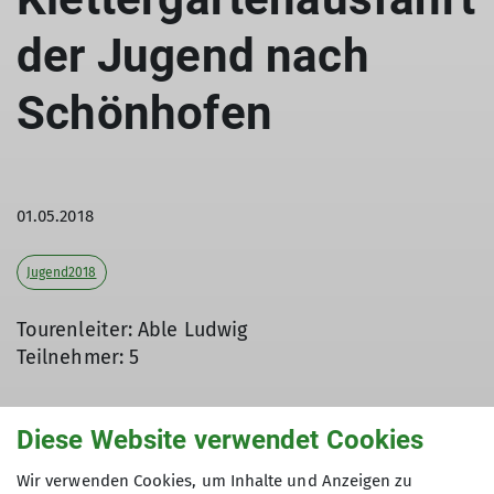
der Jugend nach
Schönhofen
01.05.2018
Jugend2018
Tourenleiter: Able Ludwig
Teilnehmer: 5
Diese Website verwendet Cookies
Am 1. Mai trafen wir uns um 8:30 an der
Dingolfinger Kletterhalle, um zum Felsklettern
Wir verwenden Cookies, um Inhalte und Anzeigen zu