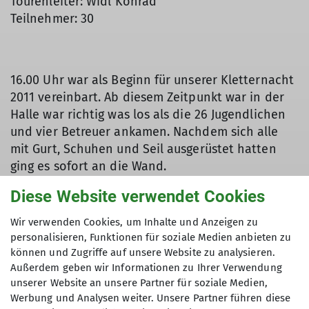
Tourenleiter: Widl Konrad
Teilnehmer: 30
16.00 Uhr war als Beginn für unserer Kletternacht
2011 vereinbart. Ab diesem Zeitpunkt war in der
Halle war richtig was los als die 26 Jugendlichen
und vier Betreuer ankamen. Nachdem sich alle
mit Gurt, Schuhen und Seil ausgerüstet hatten
ging es sofort an die Wand.
Als erste Gruppenarbeit ging es für die
Diese Website verwendet Cookies
wöchentlich trainierende Gruppe um die
Jahresplanung 2012. Wünsche wie ein
Wir verwenden Cookies, um Inhalte und Anzeigen zu
Hüttenwochenende, Bergwanderungen,
personalisieren, Funktionen für soziale Medien anbieten zu
Klettersteige und natürlich Klettern am Fels
können und Zugriffe auf unsere Website zu analysieren.
Außerdem geben wir Informationen zu Ihrer Verwendung
wurden genannt. Anschließend wurde wieder
unserer Website an unsere Partner für soziale Medien,
fleißig geklettert.
Werbung und Analysen weiter. Unsere Partner führen diese
Wenn sich jemand fragt, wie man 26 Kids auf