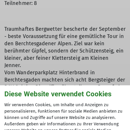
Teilnehmer: 8
Traumhaftes Bergwetter bescherte der September
- beste Voraussetzung für eine gemütliche Tour in
den Berchtesgadener Alpen. Ziel war kein
berühmter Gipfel, sondern der Schützensteig, ein
kleiner, aber feiner Klettersteig am Kleinen
Jenner.
Vom Wanderparkplatz Hinterbrand in
Berchtesgaden machten sich acht Bergsteiger der
DAV-Sektion Dingolfing über teils raue Bergpfade,
Diese Website verwendet Cookies
teils steile Almsträßchen auf den Weg Richtung
Jenner. Schon bald trat der Wald zurück und es
Wir verwenden Cookies, um Inhalte und Anzeigen zu
öffnete sich der Blick: Watzmann, Hochkalter,
personalisieren, Funktionen für soziale Medien anbieten zu
Reiter Alpe und Lattengebirge boten ein
können und Zugriffe auf unsere Website zu analysieren.
überwältigendes Panorama. Etwas später konnte
Außerdem geben wir Informationen zu Ihrer Verwendung