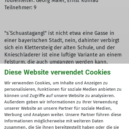
Tourenleiter: Georg Maier, Ernst Konrad
Teilnehmer: 9
"s´Schuastagangl" ist nicht etwa eine Gasse in
einer bayerischen Stadt, nein, dahinter verbirgt
sich ein Klettersteig der alten Schule, und der
Knieschladerer ist eine luftige Variante an einem
Felsturm, die auch umgangen werden kann.
Dieser Eisenweg im Gebiet der Steinplatte, Tirol,
Diese Website verwendet Cookies
war vor einiger Zeit das Ziel der
Alpenvereinssektion Dingolfing. Zwar musste der
Wir verwenden Cookies, um Inhalte und Anzeigen zu
personalisieren, Funktionen für soziale Medien anbieten zu
Termin wegen des Wetters von Samstag auf
können und Zugriffe auf unsere Website zu analysieren.
Sonntag verschoben werden, doch sieben
Außerdem geben wir Informationen zu Ihrer Verwendung
Klettersteiggeher und zwei Wanderinnen ließen
unserer Website an unsere Partner für soziale Medien,
sich davon nicht abschrecken. Die Anfahrt in
Werbung und Analysen weiter. Unsere Partner führen diese
Fahrgemeinschaften erfolgte über Lofer nach
Informationen möglicherweise mit weiteren Daten
Waidring und über eine Mautstraße zum Parkplatz
zusammen, die Sie ihnen bereitgestellt haben oder die sie