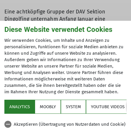
Eine achtköpfige Gruppe der DAV Sektion
Dingolfing unternahm Anfang Januar eine
Schneeschuhtour auf die Haaralmschneid in den
Diese Website verwendet Cookies
Chiemgauer Alpen. Bei strahlendem
Sonnenschein und etlichen Minusgraden startete
Wir verwenden Cookies, um Inhalte und Anzeigen zu
personalisieren, Funktionen für soziale Medien anbieten zu
man am Parkplatz Urschlau in der Nähe von
können und Zugriffe auf unsere Website zu analysieren.
Ruhpolding. Die Schneelage war eher bescheiden,
Außerdem geben wir Informationen zu Ihrer Verwendung
sodass die Schneeschuhe anfangs am Rucksack
unserer Website an unsere Partner für soziale Medien,
blieben. Der Weg führte die Wanderer zügig über
Werbung und Analysen weiter. Unsere Partner führen diese
die Forststraße hinauf zu den Haaralmen. Ab hier
Informationen möglicherweise mit weiteren Daten
änderte sich das Bild, eine geschlossene
zusammen, die Sie ihnen bereitgestellt haben oder die sie
Schneedecke glitzerte den Tourengehern
im Rahmen Ihrer Nutzung der Dienste gesammelt haben.
entgegen. Der perfekte Moment für eine Premiere:
Die Gruppe weihte die brandneuen
ANALYTICS
MOOBLY
SYSTEM
YOUTUBE VIDEOS
Schneeschuhe des Vereins feierlich ein. Über
einen weiten Sonnenhang ging es Richtung
Akzeptieren (Übertragung von Nutzerdaten und Cookie)
Gipfel. Da noch keine Spuren vorhanden waren,