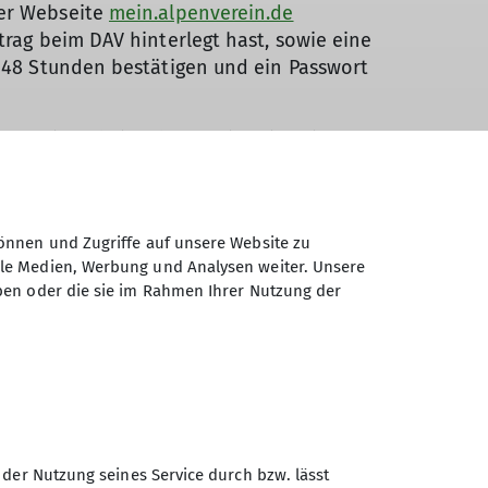
der Webseite
mein.alpenverein.de
trag beim DAV hinterlegt hast, sowie eine
b 48 Stunden bestätigen und ein Passwort
an. Einmal eingeloggt, wird dir dein
laden.
mtlichen Lichtbildausweis gültig.
önnen und Zugriffe auf unsere Website zu
 deinem Beitritt kannst du deinen
ale Medien, Werbung und Analysen weiter. Unsere
Mitgliedsjahr.
ben oder die sie im Rahmen Ihrer Nutzung der
lle Abenteuer in den Bergen – und das ganz
 der Nutzung seines Service durch bzw. lässt