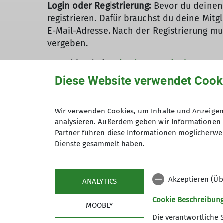
Login oder Registrierung:
Bevor du deinen 
registrieren. Dafür brauchst du deine Mitg
E-Mail-Adresse. Nach der Registrierung mu
vergeben.
Anmelden bei
mein.alpenverein.de
: Nach 
Mitgliedsausweis automatisch per E-Mail z
Diese Website verwendet Cook
Gültigkeit:
Genau wie der klassische Auswei
Wir verwenden Cookies, um Inhalte und Anzeigen 
Für Neueinsteiger*in:
Frisch beim DAV ange
analysieren. Außerdem geben wir Informationen 
digitalen Ausweis abrufen. Ab dem 1. Febru
Partner führen diese Informationen möglicherwei
Dienste gesammelt haben.
Und das war's schon! Mit dem digitalen DA
umweltfreundlich und immer griffbereit a
Akzeptieren (Üb
ANALYTICS
Cookie Beschreibun
MOOBLY
Die verantwortliche 