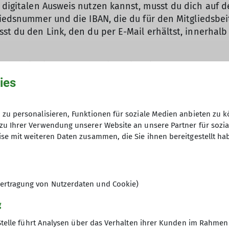
digitalen Ausweis nutzen kannst, musst du dich auf 
liedsnummer und die IBAN, die du für den Mitgliedsbei
sst du den Link, den du per E-Mail erhältst, innerhal
der Registrierung melde dich mit deinen Zugangsdaten 
ugeschickt. Du kannst ihn aber auch als PDF herunter
ies
s, ist auch der digitale nur in Verbindung mit einem a
zu personalisieren, Funktionen für soziale Medien anbieten zu k
meldet? Herzlich willkommen! Etwa drei Wochen nach
zu Ihrer Verwendung unserer Website an unsere Partner für sozi
ar eines jeden Jahres gibt’s den Ausweis für das neue 
se mit weiteren Daten zusammen, die Sie ihnen bereitgestellt ha
V-Mitgliedsausweis bist du bestens ausgerüstet für a
uf deinem Handy.
ertragung von Nutzerdaten und Cookie)
g
Stelle führt Analysen über das Verhalten ihrer Kunden im Rahmen