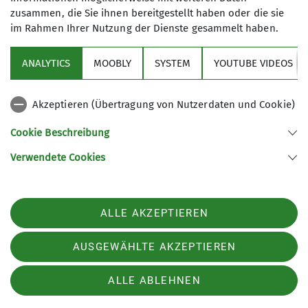
stellten sich einige Regentropfen ein, die
zusammen, die Sie ihnen bereitgestellt haben oder die sie
vorsichtshalber eine Regenbekleidung
im Rahmen Ihrer Nutzung der Dienste gesammelt haben.
anmahnten aber die Gruppe nicht entmutigte.
Der große Regenschauer blieb aus, so dass die
ANALYTICS
MOOBLY
SYSTEM
YOUTUBE VIDEOS
Fahrt über die weiteren Ortschaften Wenig,
Postau, Mettenbach fortgesetzt wurde. Über weite
Akzeptieren (Übertragung von Nutzerdaten und Cookie)
Streckenteile konnte der Radweg genutzt werden.
In der Ortsmitte von Essenbach an einem kleinen
Cookie Beschreibung
Teich wurde die erste Rast eingenommen. Durch
Altheim führte der Weg zum Kraxnwirt der als Ziel
Verwendete Cookies
zur Einkehr einlud. Aufgrund des zwischenzeitlich
windigen und sehr kühlen Wetters verlegte die
Gruppe den Aufenthalt ins volle Gasthaus in die
ALLE AKZEPTIEREN
Räume der Kegelbahn. Nach der Einkehr wurde
über den Radweg entlang der B11 die Heimfahrt
AUSGEWÄHLTE AKZEPTIEREN
bis nach Wörth angetreten. Eine Erfrischung an
der Eisdiele bei inzwischen eingetretenen
ALLE ABLEHNEN
Sonnenschein war hier obligatorisch. Die Radtour