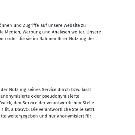
m Bilder-Rückblick auf das vergangene
bends. Anwesende Tourenführer und
eine ganze Reihe von Aufnahmen zeigten
önnen und Zugriffe auf unsere Website zu
 Winterwanderungen. Daneben gab es
ale Medien, Werbung und Analysen weiter. Unsere
. Ein weiteres Highlight waren die
ben oder die sie im Rahmen Ihrer Nutzung der
 zeigten sich in begeisternden Bildern.
eute in voller Aktion gezeigt. Die
 von dem breitgefächerten Angebot der
 der Nutzung seines Service durch bzw. lässt
n anonymisierte oder pseudonymisierte
Zweck, den Service der verantwortlichen Stelle
1 lit. a DSGVO. Die verantwortliche Stelle setzt
ritte weitergegeben und nur anonymisiert für