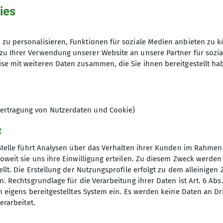
r DAV Sektion Dingolfing im Gasthaus Postbräu zu eine
ies
 und übernahm souverän den technischen Teil des A
 Fotos. Den Beginn machten die Winteraktivitäten, 
zu personalisieren, Funktionen für soziale Medien anbieten zu k
steiger, dazu kamen Fotos von Schneeschuhtouren und
zu Ihrer Verwendung unserer Website an unsere Partner für sozi
tlichen Raum und Unternehmungen der Seniorengruppe
se mit weiteren Daten zusammen, die Sie ihnen bereitgestellt ha
fnahmen, aber auch Gletscher- und Kletteruntertouren
nehmungen der Jugendgruppe, hier wurden die jungen L
schönen Bilder, aber auch über den Eindruck, den sie
ertragung von Nutzerdaten und Cookie)
g
Stelle führt Analysen über das Verhalten ihrer Kunden im Rahmen
oweit sie uns ihre Einwilligung erteilen. Zu diesem Zweck werde
llt. Die Erstellung der Nutzungsprofile erfolgt zu dem alleinigen 
. Rechtsgrundlage für die Verarbeitung ihrer Daten ist Art. 6 Abs. 
n eigens bereitgestelltes System ein. Es werden keine Daten an D
erarbeitet.