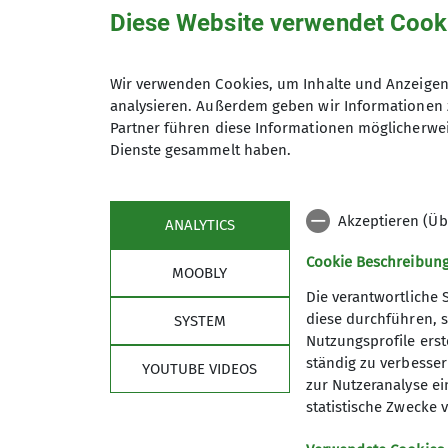
Letzten Freitag trafen sich Mitglieder de
Diese Website verwendet Cook
Bergjahr.
Peter Herrmann begrüßte die Bergfreunde
Teilnehmer kommentierten die zahlreichen
Wir verwenden Cookies, um Inhalte und Anzeigen 
die großartigen Aktivitäten der Skiberg
analysieren. Außerdem geben wir Informationen 
gelungene Bilder von Wanderung im heima
Partner führen diese Informationen möglicherwei
Mountainbike-Touren mit spektakulären Au
Dienste gesammelt haben.
Bewunderung erregten vor allem die Unter
Bergfreunde freuten sich über die vielen 
Akzeptieren (Üb
DAV Sektion Dingolfing erhielten.
ANALYTICS
Cookie Beschreibun
MOOBLY
Die verantwortliche 
diese durchführen, s
SYSTEM
Nutzungsprofile erste
ständig zu verbessern
YOUTUBE VIDEOS
zur Nutzeranalyse ei
statistische Zwecke v