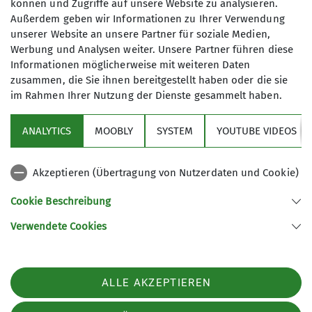
können und Zugriffe auf unsere Website zu analysieren.
gefolgt. Durch den vielen Neuschnee bot sich den
Außerdem geben wir Informationen zu Ihrer Verwendung
Teilnehmern eine herrliche Winterlandschaft mit
unserer Website an unsere Partner für soziale Medien,
Werbung und Analysen weiter. Unsere Partner führen diese
skurrilen Figuren der Baum- und Strauchwelt.
Informationen möglicherweise mit weiteren Daten
Leider war in der oberen Ebene durch Nebel
zusammen, die Sie ihnen bereitgestellt haben oder die sie
keine Sicht möglich. So wurde zur Mittagszeit das
im Rahmen Ihrer Nutzung der Dienste gesammelt haben.
Dreisesselhaus zur Einkehr angesteuert und dank
der vorbestellten Plätze gab es keine
ANALYTICS
MOOBLY
SYSTEM
YOUTUBE VIDEOS
Sitzprobleme. So viele Schneeschuhwanderer und
Skitourengeher hatte man vor Jahren noch nicht
erlebt- die Gaststätte war übervoll an Gästen.
Akzeptieren (Übertragung von Nutzerdaten und Cookie)
Zum Abstieg wurde ein Teil des
Cookie Beschreibung
Winterwanderweges genutzt, ehe noch ein kurzer
Aufstieg zum Pistengelände erfolgte. Da in diesem
Verwendete Cookies
Winter kein Pistenbetrieb stattfindet, konnte die
Gruppe problemlos diese Abstiegsvariante
nutzen. Am Einstieg angekommen wurde noch in
ALLE AKZEPTIEREN
der neuen Dreisesselalm eingekehrt.