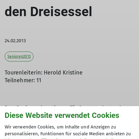
den Dreisessel
24.02.2013
Senioren2013
Tourenleiterin: Herold Kristine
Teilnehmer: 11
Den Dreisessel erstiegen Für Sonntag hatte der
Diese Website verwendet Cookies
Deutsche Alpenverein Sektion Dingolfing zu einer
Schneeschuh- und Skitour zum Dreisessselberg
Wir verwenden Cookies, um Inhalte und Anzeigen zu
eingeladen. Ab Frauenberg wurde dem neu
personalisieren, Funktionen für soziale Medien anbieten zu
ausgeschilderten Schneeschuhwanderweg