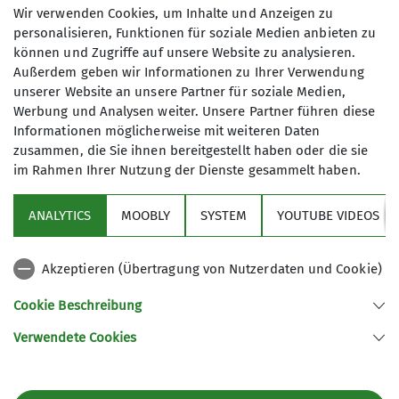
Kleinen Osser (1.266 m) wäre die Belohnung für
Wir verwenden Cookies, um Inhalte und Anzeigen zu
die Anstrengung gewesen. Nur leider war das
personalisieren, Funktionen für soziale Medien anbieten zu
Wetter zu schlecht für eine gute Sicht in die
können und Zugriffe auf unsere Website zu analysieren.
Regionen des Bayerischen Waldes und
Außerdem geben wir Informationen zu Ihrer Verwendung
Böhmerwaldes. Deshalb gingen die Wanderer
unserer Website an unsere Partner für soziale Medien,
Werbung und Analysen weiter. Unsere Partner führen diese
zügig weiter über die Osserwiesen zum Großen
Informationen möglicherweise mit weiteren Daten
Osser (1.293 m), dessen markanter Felsgrat im
zusammen, die Sie ihnen bereitgestellt haben oder die sie
Winter mit den Schneeschuhen ziemlich schmal
im Rahmen Ihrer Nutzung der Dienste gesammelt haben.
erscheint. Aus diesem Grund und auch wegen der
großflächigen Vereisung der Felsen zogen die
ANALYTICS
MOOBLY
SYSTEM
YOUTUBE VIDEOS
Teilnehmer kurz unterhalb des Gipfels die
Schneeschuhe aus und legten die letzten Meter
Akzeptieren (Übertragung von Nutzerdaten und Cookie)
zum Gipfelkreuz mit den Wanderschuhen zurück.
Die insgesamt 570 Höhenmeter bis zum Gipfel
Cookie Beschreibung
waren in ca. zweieinhalb Stunden gut zu
bewältigen.
Verwendete Cookies
Bei einer Stärkung im Osserschutzhaus, dass im
Winter an Sonntagen geöffnet ist, konnte man