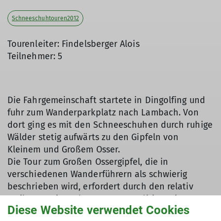
Schneeschuhtouren2012
Tourenleiter: Findelsberger Alois
Teilnehmer: 5
Die Fahrgemeinschaft startete in Dingolfing und
fuhr zum Wanderparkplatz nach Lambach. Von
dort ging es mit den Schneeschuhen durch ruhige
Wälder stetig aufwärts zu den Gipfeln von
Kleinem und Großem Osser.
Die Tour zum Großen Ossergipfel, die in
verschiedenen Wanderführern als schwierig
beschrieben wird, erfordert durch den relativ
steilen Anstieg schon etwas Kondition. Ein
Diese Website verwendet Cookies
herrlicher Panoramablick am zuerst bestiegenem