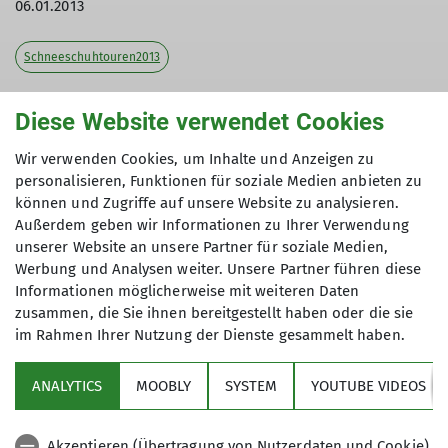
06.01.2013
Schneeschuhtouren2013
Tourenleiter: Findelsberger Alois
Diese Website verwendet Cookies
Teilnehmer: 7
Wir verwenden Cookies, um Inhalte und Anzeigen zu
personalisieren, Funktionen für soziale Medien anbieten zu
können und Zugriffe auf unsere Website zu analysieren.
Unter der Leitung von Alois Findelsberger fuhren
Außerdem geben wir Informationen zu Ihrer Verwendung
am Sonntag den 06.01.2013 sieben Teilnehmer des
unserer Website an unsere Partner für soziale Medien,
Werbung und Analysen weiter. Unsere Partner führen diese
Dav Dingolfing zur Schneeschuhwanderung. Am
Informationen möglicherweise mit weiteren Daten
Tegernsee ging man vom Parkplatz
zusammen, die Sie ihnen bereitgestellt haben oder die sie
Winterstube/Klamm mit den Schneeschuhen zur
im Rahmen Ihrer Nutzung der Dienste gesammelt haben.
Buchsteinhütte.Am Parkplatz angekommen,kam
die Sonne heraus. Zuerst ging es ein kurzes Stück
ANALYTICS
MOOBLY
SYSTEM
YOUTUBE VIDEOS
Fahrstraße mit den Schneeschuhen,dann links
den Wanderweg am Bach entlang. nun leicht
ansteigend und zum Schluss in Serpentinen zur
Akzeptieren (Übertragung von Nutzerdaten und Cookie)