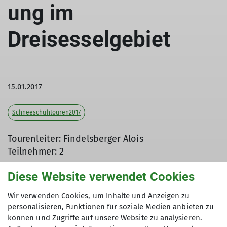
ung im
Dreisesselgebiet
15.01.2017
Schneeschuhtouren2017
Tourenleiter: Findelsberger Alois
Teilnehmer: 2
Diese Website verwendet Cookies
Am 15.01.2017 unternahmen drei Mitglieder der
Wir verwenden Cookies, um Inhalte und Anzeigen zu
personalisieren, Funktionen für soziale Medien anbieten zu
Sektion Dingolfing eine Schneeschuhwanderung
können und Zugriffe auf unsere Website zu analysieren.
im Bayerischen Wald. Ziel war der Tschechischer