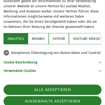
Außerdem geben wir Informationen zu Ihrer Verwendung
Plöckenstein. Am Ausgangspunkt der Tour
unserer Website an unsere Partner für soziale Medien,
konnten die Schneeschuhe angelegt werden. Auf
Werbung und Analysen weiter. Unsere Partner führen diese
den Winterweg gings dann zum Dreisesselhaus.
Informationen möglicherweise mit weiteren Daten
Die Sicht wurde zunehmend schlechter und es
zusammen, die Sie ihnen bereitgestellt haben oder die sie
fing an zu schneien, am Dreisesselhaus kam die
im Rahmen Ihrer Nutzung der Dienste gesammelt haben.
Überlegung umzukehren oder weiter gehen, man
entschloss sich weiter bis zum Dreiländereck zu
ANALYTICS
MOOBLY
SYSTEM
YOUTUBE VIDEOS
gehen. Durch eine herrliche und unverspurte
Winterlandschaft weiter zum Dreiländereck. Die
Akzeptieren (Übertragung von Nutzerdaten und Cookie)
Sicht wurde immer schlechter und man kam zur
Entscheidung nicht mehr bis zum Tchechischen
Cookie Beschreibung
Plöckenstein zu gehen. Auf den Anstiegsweg
Verwendete Cookies
wanderten alle wieder zurück zum Dreisesselhaus,
dort wurde eine längere Rast eingelegt.
Anschließend kehrte man zurück zum
ALLE AKZEPTIEREN
Ausgangspunkt.
AUSGEWÄHLTE AKZEPTIEREN