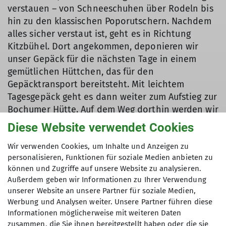
verstauen – von Schneeschuhen über Rodeln bis
hin zu den klassischen Poporutschern. Nachdem
alles sicher verstaut ist, geht es in Richtung
Kitzbühel. Dort angekommen, deponieren wir
unser Gepäck für die nächsten Tage in einem
gemütlichen Hüttchen, das für den
Gepäcktransport bereitsteht. Mit leichtem
Tagesgepäck geht es dann weiter zum Aufstieg zur
Bochumer Hütte. Auf dem Weg dorthin werden wir
von unserem Gepäck auf dem Gepäcktransport
Diese Website verwendet Cookies
überholt welches wir auf der Hütte wieder in
Empfang nehmen werden.
Wir verwenden Cookies, um Inhalte und Anzeigen zu
personalisieren, Funktionen für soziale Medien anbieten zu
Der Aufstieg zur Hütte ist ein echtes Erlebnis, und
können und Zugriffe auf unsere Website zu analysieren.
nach der Ankunft werden wir mit einer
Außerdem geben wir Informationen zu Ihrer Verwendung
ausgiebigen Brotzeit und einer atemberaubenden
unserer Website an unsere Partner für soziale Medien,
Aussicht belohnt. Die Bochumer Hütte bietet
Werbung und Analysen weiter. Unsere Partner führen diese
nicht nur eine gemütliche Unterkunft, sondern
Informationen möglicherweise mit weiteren Daten
auch ein faszinierendes Tierparadies: Neben
zusammen, die Sie ihnen bereitgestellt haben oder die sie