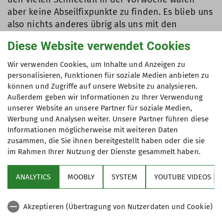
aber keine Abseilfixpunkte zu finden. Es blieb uns
also nichts anderes übrig als uns mit den
Steigeisen über Schnee und Fels nach unten zu
Diese Website verwendet Cookies
arbeiten. Das geräumige Biwak überraschte uns
mit einer sehr komfortablen Ausstattung. Ein
Wir verwenden Cookies, um Inhalte und Anzeigen zu
großer Holzofen zum Heizen und Kochen mit
personalisieren, Funktionen für soziale Medien anbieten zu
genügend Holz und eine komplette
können und Zugriffe auf unsere Website zu analysieren.
Außerdem geben wir Informationen zu Ihrer Verwendung
Küchenausstattung fanden wir vor. Wir machten
unserer Website an unsere Partner für soziale Medien,
uns auch gleich daran alle Töpfe mit Schnee zu
Werbung und Analysen weiter. Unsere Partner führen diese
füllen um Wasser zum Kochen und für die
Informationen möglicherweise mit weiteren Daten
Teezubereitung zu bekommen. Mit dem ersten
zusammen, die Sie ihnen bereitgestellt haben oder die sie
Tageslicht begannen wir am nächsten Tag den
im Rahmen Ihrer Nutzung der Dienste gesammelt haben.
Aufstieg zum Täschhorn. Im zunächst schneefreien
Südgrat konnten wir wunderschön klettern. Nach
ANALYTICS
MOOBLY
SYSTEM
YOUTUBE VIDEOS
etwa 400 Höhenmetern zeigte sich der finale
Gipfelaufbau aber sehr verschneit. Das Risiko
Akzeptieren (Übertragung von Nutzerdaten und Cookie)
wollten wir nicht eingehen und brachen den