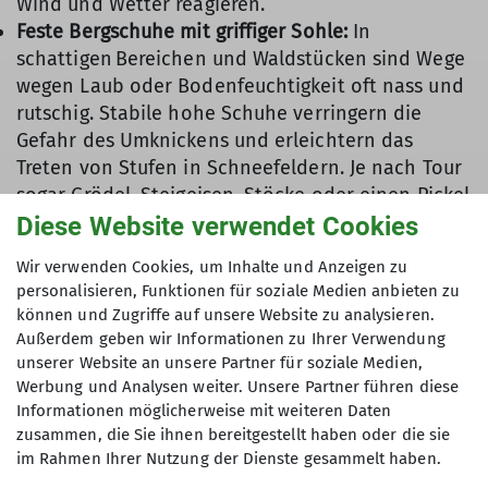
Wind und Wetter reagieren.
Feste Bergschuhe mit griffiger Sohle:
In
schattigen Bereichen und Waldstücken sind Wege
wegen Laub oder Bodenfeuchtigkeit oft nass und
rutschig. Stabile hohe Schuhe verringern die
Gefahr des Umknickens und erleichtern das
Treten von Stufen in Schneefeldern. Je nach Tour
sogar Grödel, Steigeisen, Stöcke oder einen Pickel
einpacken.
Diese Website verwendet Cookies
Ergänzend zur normalen Wanderausrüstung
wie
Wir verwenden Cookies, um Inhalte und Anzeigen zu
Sonnenschutz, Erste-Hilfe-
personalisieren, Funktionen für soziale Medien anbieten zu
Set, Biwaksack/Rettungsdecke und Proviant,
können und Zugriffe auf unsere Website zu analysieren.
gehören im Herbst auch Handschuhe, Mütze,
Außerdem geben wir Informationen zu Ihrer Verwendung
Stirnlampe und Ersatzakku (Powerbank) mit in
unserer Website an unsere Partner für soziale Medien,
den Rucksack.
Werbung und Analysen weiter. Unsere Partner führen diese
Informationen möglicherweise mit weiteren Daten
Wetter & Bedingungen
zusammen, die Sie ihnen bereitgestellt haben oder die sie
im Rahmen Ihrer Nutzung der Dienste gesammelt haben.
Stabileres Wetter:
Im Herbst gibt es eine deutlich