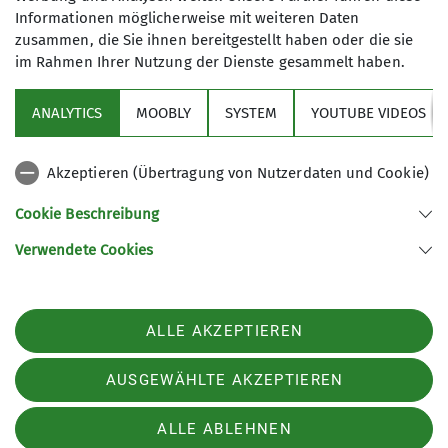
letzten Jahr beim Bundeswettbewerb "Unser Dorf
Informationen möglicherweise mit weiteren Daten
soll schöner werden" mit der Goldmedaille
zusammen, die Sie ihnen bereitgestellt haben oder die sie
ausgezeichnet. Zurecht, wie sich die
im Rahmen Ihrer Nutzung der Dienste gesammelt haben.
Wandergruppe überzeugen konnte. Die
Teilnehmer genossen bei gutem Wanderwetter
ANALYTICS
MOOBLY
SYSTEM
YOUTUBE VIDEOS
die Landschaft und hatten einen schönen Blick
auf die umliegenden Hügel des Bayerischen
Akzeptieren (Übertragung von Nutzerdaten und Cookie)
Waldes. Zum Abschluss besichtigte man die
Pfarrkirche St. Andreas am historischen
Cookie Beschreibung
Marktplatz in Perlesreut und kehrte in einem
Verwendete Cookies
gemütlichen Gasthof mit herrlicher
Aussichtsterrasse zu Kaffee und Kuchen bzw.
einer Brotzeit ein.
ALLE AKZEPTIEREN
AUSGEWÄHLTE AKZEPTIEREN
ALLE ABLEHNEN