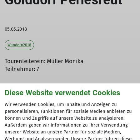
05.05.2018
Wandern2018
Tourenleiterein: Müller Monika
Teilnehmer: 7
Diese Website verwendet Cookies
Eine Gruppe des DAV Dingolfing wanderte im Mai
2018 im Bayerischen Wald. Ausgangspunkt war das
Wir verwenden Cookies, um Inhalte und Anzeigen zu
personalisieren, Funktionen für soziale Medien anbieten zu
Golddorf Perlesreut. Von dort ging es auf
können und Zugriffe auf unsere Website zu analysieren.
Wanderwegen zuerst um den reich bewaldeten
Außerdem geben wir Informationen zu Ihrer Verwendung
Lindberg und weiter auf Nebenstraße und
unserer Website an unsere Partner für soziale Medien,
Feldwegen rund um Perlesreut. Der Ort wurde im
Werbung und Analysen weiter. Unsere Partner führen diese