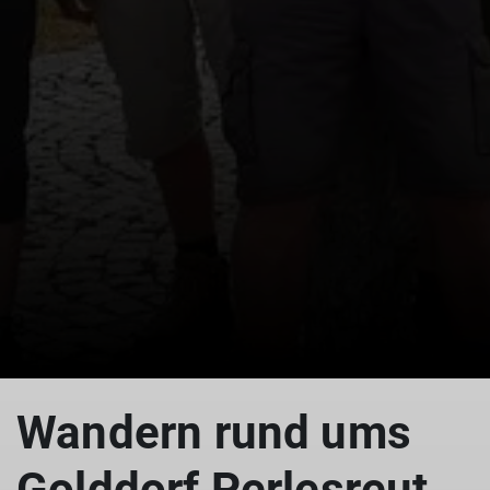
© Perlesreut
Wandern rund ums
Golddorf Perlesreut