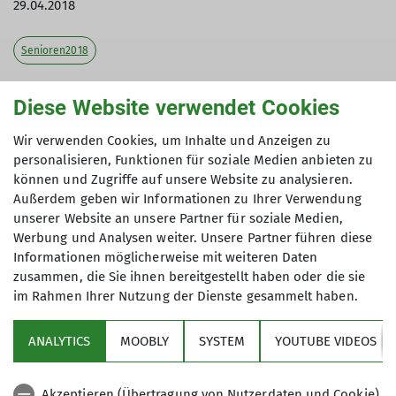
29.04.2018
Senioren2018
Tourenleiterin: Haunfellner Antonie
Diese Website verwendet Cookies
Teilnehmer: 5
Wir verwenden Cookies, um Inhalte und Anzeigen zu
personalisieren, Funktionen für soziale Medien anbieten zu
können und Zugriffe auf unsere Website zu analysieren.
Am Sonntag, 29. April trafen sich zahlreiche DAV -
Außerdem geben wir Informationen zu Ihrer Verwendung
Mitglieder zu einer Wanderung durch die
unserer Website an unsere Partner für soziale Medien,
Werbung und Analysen weiter. Unsere Partner führen diese
Saulochschlucht. Ab Greising wurde auf dem
Informationen möglicherweise mit weiteren Daten
Böhmweg bergab nach Schwemmberg marschiert.
zusammen, die Sie ihnen bereitgestellt haben oder die sie
Auf dem Sträßchen im Tal ging es rechts Richtung
im Rahmen Ihrer Nutzung der Dienste gesammelt haben.
Rohrmünz bis ein markierter Weg rechts aufwärts
nach Nest zweigte. Ein Teil der Gruppe ging weiter
ANALYTICS
MOOBLY
SYSTEM
YOUTUBE VIDEOS
nach Nest, zu einem gemütlichen Aufenthalt. Der
Rest marschierte über Tattenberg und dem
Böhmweg zurück zum Ausgangspunkt. Bei
Akzeptieren (Übertragung von Nutzerdaten und Cookie)