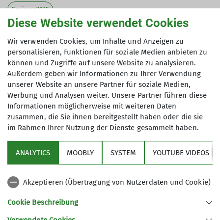
Senioren2019
Diese Website verwendet Cookies
Tourenleiterin: Haunfellner Antonie
Wir verwenden Cookies, um Inhalte und Anzeigen zu
Teilnehmer: 8
personalisieren, Funktionen für soziale Medien anbieten zu
können und Zugriffe auf unsere Website zu analysieren.
Außerdem geben wir Informationen zu Ihrer Verwendung
unserer Website an unsere Partner für soziale Medien,
Bei herrlichen Wetter war am Sonntag, 17. Januar,
Werbung und Analysen weiter. Unsere Partner führen diese
eine Gruppe Wanderer des Alpenvereins
Informationen möglicherweise mit weiteren Daten
Dingolfing unterwegs. Der weg führte auf den
zusammen, die Sie ihnen bereitgestellt haben oder die sie
Radweg von Arnstorf nach Mariakirchen. Nach der
im Rahmen Ihrer Nutzung der Dienste gesammelt haben.
Einkehr im "Schlossbräu"Mariakirchen, ging es
über Padersberg, Stockahausen vorbei an der
ANALYTICS
MOOBLY
SYSTEM
YOUTUBE VIDEOS
Bruder Konrad Kapelle und der "300-jahrigen
Eiche" bergab ins Kollbachtal und wieder zum
Akzeptieren (Übertragung von Nutzerdaten und Cookie)
Ausgangspunkt.
Cookie Beschreibung