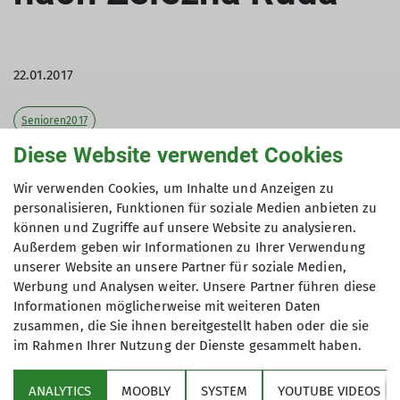
22.01.2017
Senioren2017
Diese Website verwendet Cookies
Tourenleiterin: Haunfellner Antonie
Teilnehmer: 8
Wir verwenden Cookies, um Inhalte und Anzeigen zu
personalisieren, Funktionen für soziale Medien anbieten zu
können und Zugriffe auf unsere Website zu analysieren.
Außerdem geben wir Informationen zu Ihrer Verwendung
Bei blauem Himmel und Sonnenschein
unserer Website an unsere Partner für soziale Medien,
Werbung und Analysen weiter. Unsere Partner führen diese
unternahmen einige DAV Senioren eine
Informationen möglicherweise mit weiteren Daten
Winterwanderung. Da die Busverbindung
zusammen, die Sie ihnen bereitgestellt haben oder die sie
zwischen Zwiesel und Lindberg nicht
im Rahmen Ihrer Nutzung der Dienste gesammelt haben.
funktionierte, fuhr man mit der Waldbahn weiter
nach Bayrisch Eisenstein. Von dort ging es auf
ANALYTICS
MOOBLY
SYSTEM
YOUTUBE VIDEOS