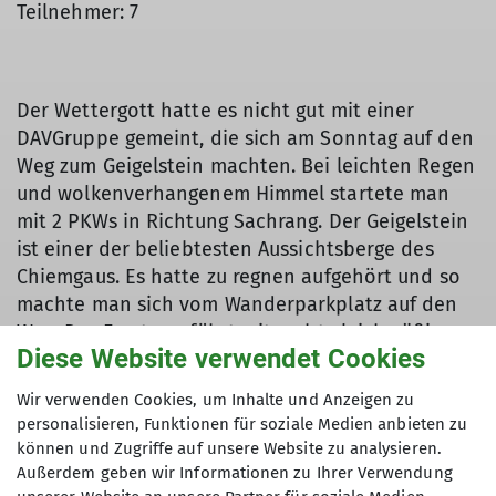
Teilnehmer: 7
Der Wettergott hatte es nicht gut mit einer
DAVGruppe gemeint, die sich am Sonntag auf den
Weg zum Geigelstein machten. Bei leichten Regen
und wolkenverhangenem Himmel startete man
mit 2 PKWs in Richtung Sachrang. Der Geigelstein
ist einer der beliebtesten Aussichtsberge des
Chiemgaus. Es hatte zu regnen aufgehört und so
machte man sich vom Wanderparkplatz auf den
Weg. Der Forstweg führt mit recht gleichmäßiger
Diese Website verwendet Cookies
Steigung in den Wald nur einmal geht es bergab
bis zum Wasserfall und dann wieder stetig
Wir verwenden Cookies, um Inhalte und Anzeigen zu
bergauf. Nach einer halben Stunde steht am Weg
personalisieren, Funktionen für soziale Medien anbieten zu
die Diensthütte, und wenig Meter weiter zweigt
können und Zugriffe auf unsere Website zu analysieren.
des Jägersteig ab. Da es die letzten Tage sehr
Außerdem geben wir Informationen zu Ihrer Verwendung