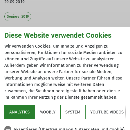
29.09.2019
Senioren2019
Tourenleiterin: Haunfellner Antonie
Diese Website verwendet Cookies
Teilnehmer: 4
Wir verwenden Cookies, um Inhalte und Anzeigen zu
personalisieren, Funktionen für soziale Medien anbieten zu
können und Zugriffe auf unsere Website zu analysieren.
Bei sonnigen Herbstwetter waren am Sonntag, 29.
Außerdem geben wir Informationen zu Ihrer Verwendung
September, eine Gruppe Wanderer des
unserer Website an unsere Partner für soziale Medien,
Werbung und Analysen weiter. Unsere Partner führen diese
Alpenvereins Dingolfing unterwegs. Der Weg
Informationen möglicherweise mit weiteren Daten
führte von Unterbreitenau auf den Geißkopf.
zusammen, die Sie ihnen bereitgestellt haben oder die sie
Beim überqueren der Skipisten hatte die
im Rahmen Ihrer Nutzung der Dienste gesammelt haben.
Wanderer einen sehr schönen Ausblick auf den
Arber,Rachel, Lusen und Osser. Nach der Einkehr
ANALYTICS
MOOBLY
SYSTEM
YOUTUBE VIDEOS
auf der "Geißkopf Hütte" ging es zurück zum
Ausgangspunkt. Die Wanderer hielten Ausschau
nach Pilzen entlang dem Weg. Auf der Heimfahrt
Akzeptieren (Übertragung von Nutzerdaten und Cookie)