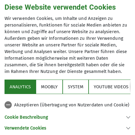
Diese Website verwendet Cookies
ausgedruckter Reiseauskunft, welche mit
Umsteigen in die Waldbahn angegeben war,
Wir verwenden Cookies, um Inhalte und Anzeigen zu
mußte ab Gotteszell in Busse zur Weiterfahrt in
personalisieren, Funktionen für soziale Medien anbieten zu
den Bayerischen Wald umgestiegen werden.
können und Zugriffe auf unsere Website zu analysieren.
Durch diesen Bustransfer hätte sich letzlich die
Außerdem geben wir Informationen zu Ihrer Verwendung
Tour im 4 Stunden verlängert und dazu hatte
unserer Website an unsere Partner für soziale Medien,
Werbung und Analysen weiter. Unsere Partner führen diese
keiner der Teilnehmer Lust. So wurde kurzfristig
Informationen möglicherweise mit weiteren Daten
ab Gotteszell das Naturfreundehaus Loderhart
zusammen, die Sie ihnen bereitgestellt haben oder die sie
angesteuert. Da in der Veröffentlichung auch an
im Rahmen Ihrer Nutzung der Dienste gesammelt haben.
nicht so gute Berggeher gedacht war, gab es hier
ein Problem mit dem Aufstieg und der Länge der
ANALYTICS
MOOBLY
SYSTEM
YOUTUBE VIDEOS
Tour. Doch dankenswerter Weise hatte sich ein
Bürger bereiterklärt, 2 Wanderer zur Hütte mit
dem Auto zufahren. Die Tour führte ab Gotteszell
Akzeptieren (Übertragung von Nutzerdaten und Cookie)
Bahnhof über Grub und Engelburgsried zur
Cookie Beschreibung
Mittagseinkehr. Das Hüttenpersonal war gleich
bereit, die beiden Wanderer wieder ins Tal zu
Verwendete Cookies