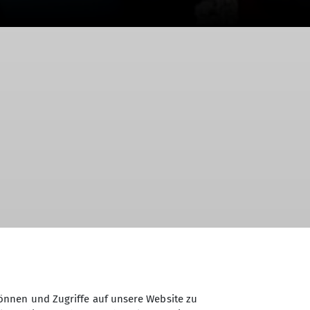
Wasserturm Klosterberg durch das
Richtung Bayerischer Wald . Dem Kirchlein
önnen und Zugriffe auf unsere Website zu