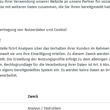
eich beim Anwesen luden uns Kroaten zu einem Begrüßu
zu Ihrer Verwendung unserer Website an unsere Partner für sozi
r dem Feuer. Die Gruppe steuerte die Klausengaststät
se mit weiteren Daten zusammen, die Sie ihnen bereitgestellt ha
s diesmal bei eiskaltem Wind zurück zum Parkplatz g
breicht- aber es bestand Einigkeit, wieder an der Na
ertragung von Nutzerdaten und Cookie)
g
Stelle führt Analysen über das Verhalten ihrer Kunden im Rahmen
oweit sie uns ihre Einwilligung erteilen. Zu diesem Zweck werde
llt. Die Erstellung der Nutzungsprofile erfolgt zu dem alleinigen 
. Rechtsgrundlage für die Verarbeitung ihrer Daten ist Art. 6 Abs. 
n eigens bereitgestelltes System ein. Es werden keine Daten an D
erarbeitet.
Zweck
Analyse / Statistiken