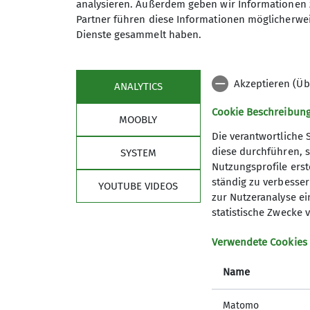
Klausen wurde ein Besuch abgestattet. Gl
analysieren. Außerdem geben wir Informationen 
leckeres Mittagsmahl in einem Kessel übe
Partner führen diese Informationen möglicherwei
der Rundweg im Lehrpfad erwandert, ehe e
Dienste gesammelt haben.
Kosmetikbehandlung durch das Wetter vera
Akzeptieren (Üb
ANALYTICS
Cookie Beschreibun
MOOBLY
Die verantwortliche 
diese durchführen, s
SYSTEM
Nutzungsprofile erste
ständig zu verbessern
YOUTUBE VIDEOS
zur Nutzeranalyse ei
statistische Zwecke v
Verwendete Cookies
Name
Matomo