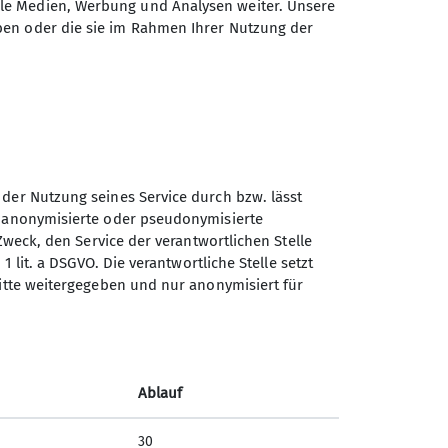
ngstrunk ein. Sie bereiteten sich ein
ale Medien, Werbung und Analysen weiter. Unsere
te zur Einkehr an. Auf dem Rückweg wurde
ben oder die sie im Rahmen Ihrer Nutzung der
ing. Den Wanderern wurde eine kostenlose
tur gewesen zu sein.
 der Nutzung seines Service durch bzw. lässt
n anonymisierte oder pseudonymisierte
Zweck, den Service der verantwortlichen Stelle
1 lit. a DSGVO. Die verantwortliche Stelle setzt
ritte weitergegeben und nur anonymisiert für
Ablauf
30