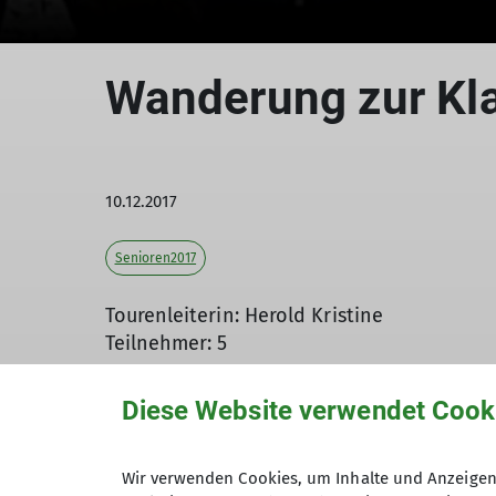
Wanderung zur Kl
10.12.2017
Senioren2017
Tourenleiterin: Herold Kristine
Teilnehmer: 5
Diese Website verwendet Cook
Der Wetterbericht sagte für Sonntag schö
Elendholz auf zugefroren Boden bei herrl
Wir verwenden Cookies, um Inhalte und Anzeigen 