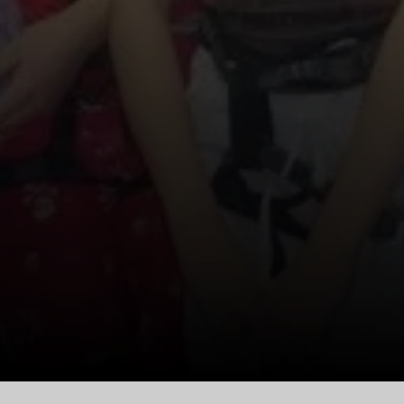
© Drexler Magarete