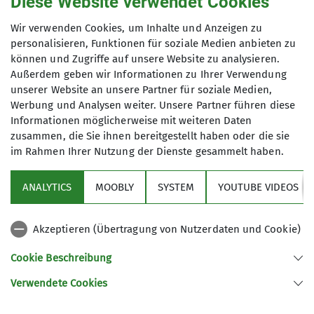
Diese Website verwendet Cookies
vergangene Kletterjahr gelobt. Für wirklich alle
gilt, dass sie ihr Können im Sportklettern in den
Wir verwenden Cookies, um Inhalte und Anzeigen zu
personalisieren, Funktionen für soziale Medien anbieten zu
vergangenen 12 Monaten sehr gut ausbauen
können und Zugriffe auf unsere Website zu analysieren.
konnten und inzwischen Routen erklimmen, die
Außerdem geben wir Informationen zu Ihrer Verwendung
sie vor einem Jahr nur von unten anschauen
unserer Website an unsere Partner für soziale Medien,
konnten. Auch für die Unternehmungen in die
Werbung und Analysen weiter. Unsere Partner führen diese
alpine Welt unserer Berge hat sich ein fester
Informationen möglicherweise mit weiteren Daten
Teilnehmerkreis in der Jugend gefunden und
zusammen, die Sie ihnen bereitgestellt haben oder die sie
neben Ausfahrten in verschiedene Klettergärten
im Rahmen Ihrer Nutzung der Dienste gesammelt haben.
wurden Skitouren, Klettersteige und alpine
Bergtouren teilweise mit Übernachtung auf Almen
ANALYTICS
MOOBLY
SYSTEM
YOUTUBE VIDEOS
oder DAV-Berghütten durchgeführt. Auch an einer
DAV-Umweltbaustelle in den Hohen Tauern hat
Akzeptieren (Übertragung von Nutzerdaten und Cookie)
sich die Jugendgruppe im Sommer beteiligt und
kräftig bei den erforderlichen Arbeiten rund um
Cookie Beschreibung
die Gleiwitzer Hütte mitgeholfen.
Verwendete Cookies
Anschliessend wurden Wichtelgeschenke