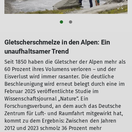
© DAV/Marco Kost
© DAV / Jens Klatt
Gletscherschmelze in den Alpen: Ein
unaufhaltsamer Trend
© ÖAV/Bernd Noggler
Seit 1850 haben die Gletscher der Alpen mehr als
60 Prozent ihres Volumens verloren – und der
Eisverlust wird immer rasanter. Die deutliche
Beschleunigung wird erneut belegt durch eine im
Februar 2025 veröffentlichte Studie im
Wissenschaftsjournal „Nature“. Ein
Forschungsverbund, an dem auch das Deutsche
Zentrum für Luft- und Raumfahrt mitgewirkt hat,
kommt zu dem Ergebnis: Zwischen den Jahren
2012 und 2023 schmolz 36 Prozent mehr