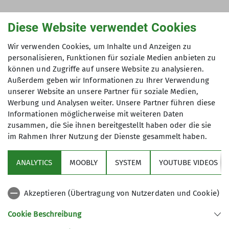
Diese Website verwendet Cookies
Der Sexegertenferner ist der traurige
Rekordhalter: Minus 227,5 Meter hält der
Wir verwenden Cookies, um Inhalte und Anzeigen zu
Gletschermessdienst des Österreichischen
personalisieren, Funktionen für soziale Medien anbieten zu
Alpenvereins für die vergangene Messperiode
können und Zugriffe auf unsere Website zu analysieren.
fest. (Foto:ÖAV/Bernd Noggler)
Außerdem geben wir Informationen zu Ihrer Verwendung
unserer Website an unsere Partner für soziale Medien,
Werbung und Analysen weiter. Unsere Partner führen diese
Informationen möglicherweise mit weiteren Daten
zusammen, die Sie ihnen bereitgestellt haben oder die sie
im Rahmen Ihrer Nutzung der Dienste gesammelt haben.
Sektion
ANALYTICS
MOOBLY
SYSTEM
YOUTUBE VIDEOS
Bundesverband
Akzeptieren (Übertragung von Nutzerdaten und Cookie)
Service
Cookie Beschreibung