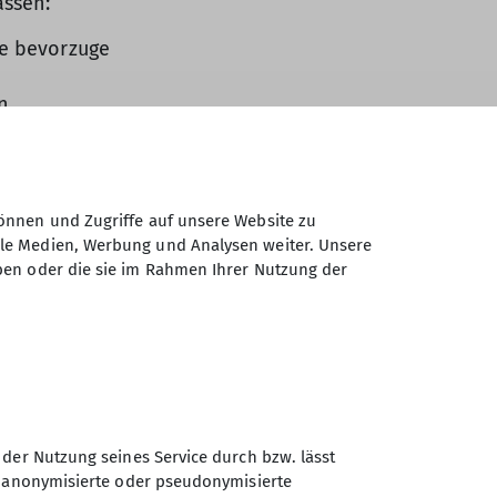
assen:
ge bevorzuge
n
hen
önnen und Zugriffe auf unsere Website zu
ale Medien, Werbung und Analysen weiter. Unsere
auslösungen mit Lawinenrutschbahnen auf
ben oder die sie im Rahmen Ihrer Nutzung der
 der Nutzung seines Service durch bzw. lässt
n anonymisierte oder pseudonymisierte