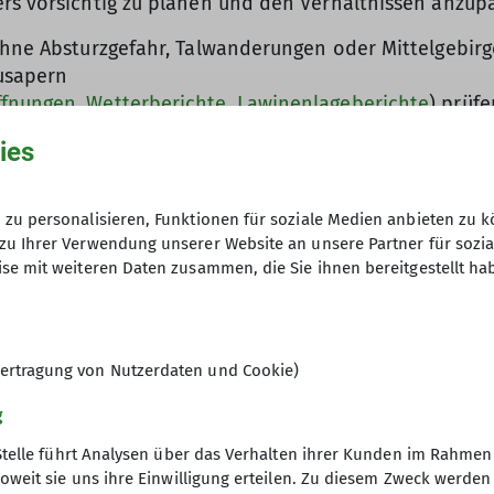
ers vorsichtig zu planen und den Verhältnissen anzup
 ohne Absturzgefahr, Talwanderungen oder Mittelgebir
ausapern
ffnungen
,
Wetterberichte
,
Lawinenlageberichte
) prüfe
r mit entsprechender Erfahrung und Ausrüstung bege
ies
 Voralpen
zu personalisieren, Funktionen für soziale Medien anbieten zu k
zu Ihrer Verwendung unserer Website an unsere Partner für sozi
 oberhalb der Waldgrenze, z. T. auch spontane Selbst
se mit weiteren Daten zusammen, die Sie ihnen bereitgestellt ha
ertragung von Nutzerdaten und Cookie)
st werden:
stiefel
g
Stelle führt Analysen über das Verhalten ihrer Kunden im Rahmen
oweit sie uns ihre Einwilligung erteilen. Zu diesem Zweck werde