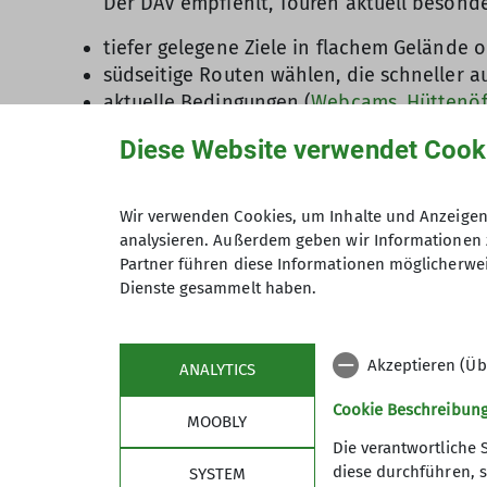
Der DAV empfiehlt, Touren aktuell besond
tiefer gelegene Ziele in flachem Gelände
südseitige Routen wählen, die schneller 
aktuelle Bedingungen (
Webcams
,
Hüttenö
Bereiche mit viel Schnee meiden oder nu
Diese Website verwendet Cook
Besonders gefährlich derzeit:
hohe Schneelage auch in den Bayerischen
Wir verwenden Cookies, um Inhalte und Anzeigen 
analysieren. Außerdem geben wir Informationen 
Lawinengefahrenstufe teils erheblich (3)
Partner führen diese Informationen möglicherwei
tiefe gelegene Wanderwege
Dienste gesammelt haben.
nasse, matschige Wege
Akzeptieren (Üb
Auch die Ausrüstung sollte angepas
ANALYTICS
feste, knöchelhohe und wasserdichte Berg
Cookie Beschreibun
MOOBLY
Gamaschen
Die verantwortliche 
Kleidung im Zwiebelprinzip
diese durchführen, s
SYSTEM