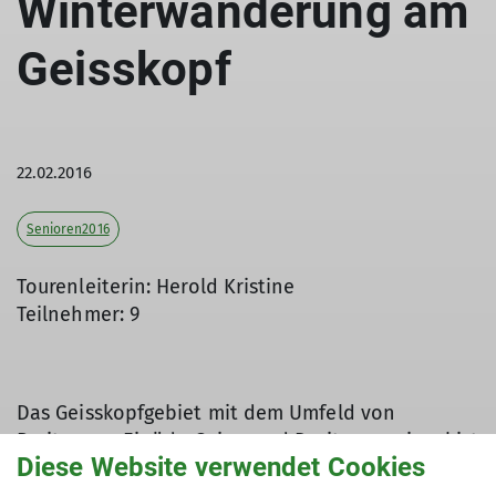
Winterwanderung am
Geisskopf
22.02.2016
Senioren2016
Tourenleiterin: Herold Kristine
Teilnehmer: 9
Das Geisskopfgebiet mit dem Umfeld von
Breitenau-, Einöd-, Geiss- und Dreitannenriegel ist
Diese Website verwendet Cookies
zu jeder Jahrezeit ein nahegelegenes
Wandergebiet. Die angedachte