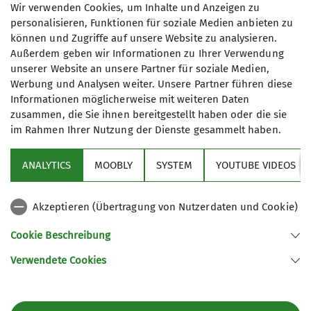
Wir verwenden Cookies, um Inhalte und Anzeigen zu
Schneeschuhwanderung wurde aus
personalisieren, Funktionen für soziale Medien anbieten zu
Schneemangel zur Winterwanderung verändert.
können und Zugriffe auf unsere Website zu analysieren.
Für eine weitere Vorgabe stellte sich das
Außerdem geben wir Informationen zu Ihrer Verwendung
vorhandene Zeitfenster in der Wetterentwicklung
unserer Website an unsere Partner für soziale Medien,
Werbung und Analysen weiter. Unsere Partner führen diese
dar. Am Samstag Vormittag war für 9 DAV'ler die
Informationen möglicherweise mit weiteren Daten
Unterbreitenau Ausgangspunkt für die
zusammen, die Sie ihnen bereitgestellt haben oder die sie
Winterwanderung mit der Wanderpause auf der
im Rahmen Ihrer Nutzung der Dienste gesammelt haben.
Geisskopfhütte mit vorsorglich bestellter
Reservierung. Der Zustieg erfolgte auf dem
ANALYTICS
MOOBLY
SYSTEM
YOUTUBE VIDEOS
Wanderweg 4 der ausholend am Einödriegel
vorbei zum Geisskopf führt. Unterwegs ergaben
sich schöne Ausblicke zum Arber und in's
Akzeptieren (Übertragung von Nutzerdaten und Cookie)
Böhmische bei noch schönem Wetter. Während
Cookie Beschreibung
der Wanderpause mit angenehmer Bewirtung
zeigte sich, der kommende Wetterumschwung.
Verwendete Cookies
Der Hüttenwirt nutzte bei der Verabschiedung der
Wandersleut nach der Zufriedenheit zu fragen