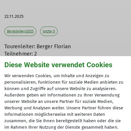
22.11.2025
Bergsteigen2025
letzte-5
Tourenleiter: Berger Florian
Teilnehmer: 2
Diese Website verwendet Cookies
Wir verwenden Cookies, um Inhalte und Anzeigen zu
Der Winter ist in den Bergen angekommen und so
personalisieren, Funktionen für soziale Medien anbieten zu
nutzte eine Gruppe von Wanderern der DAV
können und Zugriffe auf unsere Website zu analysieren.
Sektion Dingolfing die Möglichkeit, den ersten
Außerdem geben wir Informationen zu Ihrer Verwendung
Schnee zu genießen. Bei Temperaturen um die
unserer Website an unsere Partner für soziale Medien,
Werbung und Analysen weiter. Unsere Partner führen diese
-10° C ging es von der Steinbergalm, über die
Informationen möglicherweise mit weiteren Daten
Bründlingalm, auf den Hochfelln (1674 m) in den
zusammen, die Sie ihnen bereitgestellt haben oder die sie
Chiemgauer Alpen. Leider hielten sich die Wolken
im Rahmen Ihrer Nutzung der Dienste gesammelt haben.
im Gipfelbereich sehr hartnäckig, so dass es nur