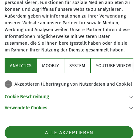
personalisieren, Funktionen für soziale Medien anbieten zu
Das erste Ziel war die Herzogsburg in der Oberen
können und Zugriffe auf unsere Website zu analysieren.
Stadt, dort ist zurzeit eine Sonderausstellung des
Außerdem geben wir Informationen zu Ihrer Verwendung
Spielzeugmuseum Schloss Sugenheim der Familie
unserer Website an unsere Partner für soziale Medien,
Kube. Es zeigt altes Spielzeug von 1860 - 1960.
Werbung und Analysen weiter. Unsere Partner führen diese
Beim Rundgang im Rahmen der öffentlichen
Informationen möglicherweise mit weiteren Daten
Monatsführung wurde man wieder an die
zusammen, die Sie ihnen bereitgestellt haben oder die sie
Kindertage erinnert. Es wurde zu allen Zeiten
im Rahmen Ihrer Nutzung der Dienste gesammelt haben.
gespielt, und eines der ältesten Spielzeuge ist die
Puppe. Ausgestellt waren Blechspielzeug,
ANALYTICS
MOOBLY
SYSTEM
YOUTUBE VIDEOS
Eisenbahnen, Kaufladen, ein Postamt, Puppen
und Puppenhäuser und vieles mehr. Eine kleine
Akzeptieren (Übertragung von Nutzerdaten und Cookie)
Wanderung war trotz des schlechten Wetters
noch geplant und so marschierte man auf dem
Cookie Beschreibung
Radweg nach Frauenbiburg. In der Gaststube
Verwendete Cookies
hatte Wolfgang eingeheizt und frischen Kaffe und
guten Kuchen bereitgestellt, dies hob die Laune.
Gestärkt und aufgewärmt machte man sich auf
ALLE AKZEPTIEREN
den Rückweg. Man war sich einig , die