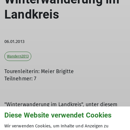
Landkreis
06.01.2013
Wandern2013
Tourenleiterin: Meier Brigitte
Teilnehmer: 7
"Winterwanderung im Landkreis", unter diesem
Motto lud der DAV am vergangenen Sonntag ein.
Diese Website verwendet Cookies
Trotz wolkenverhangenem Himmel und
Nieselregen hatten sich 7 DAVler eingefunden.
Wir verwenden Cookies, um Inhalte und Anzeigen zu