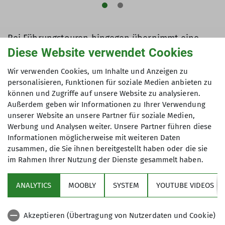
Bei Führungstouren hingegen übernimmt eine
Person die sicherheitsrelevante und damit auch
Diese Website verwendet Cookies
die rechtliche Verantwortung für die Gruppe.
Wir verwenden Cookies, um Inhalte und Anzeigen zu
Diese Person wählt als Tourenführer*in die Route
personalisieren, Funktionen für soziale Medien anbieten zu
aus und trifft die wesentlichen Entscheidungen,
können und Zugriffe auf unsere Website zu analysieren.
zum Beispiel zu den Sicherungsmaßnahmen oder
Außerdem geben wir Informationen zu Ihrer Verwendung
ob die Tour abgebrochen werden muss. Sie hat
unserer Website an unsere Partner für soziale Medien,
dabei bestimmte Sorgfaltspflichten. Passiert ein
Werbung und Analysen weiter. Unsere Partner führen diese
Informationen möglicherweise mit weiteren Daten
Unfall, wird geprüft, ob diese „in vorwerfbarer
zusammen, die Sie ihnen bereitgestellt haben oder die sie
Weise“, wie man es juristisch formuliert, verletzt
im Rahmen Ihrer Nutzung der Dienste gesammelt haben.
worden sind. Hätte die führende Person es besser
wissen müssen? Unfälle durch Steinschlag oder
ANALYTICS
MOOBLY
SYSTEM
YOUTUBE VIDEOS
unvorhersehbare Lawinenabgänge, Stolperstürze
in Gelände, in dem eine Sicherung nicht möglich
war, gehören zum „alpinen Restrisiko“ – und sind
Akzeptieren (Übertragung von Nutzerdaten und Cookie)