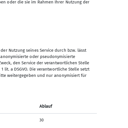
ben oder die sie im Rahmen Ihrer Nutzung der
in der Luft und unbeschwerte Stunden
acht und gespielt, und die Kids genossen
n. Doch bevor alles wieder verstaut und
asser springen, die Sonne genießen und
chenende.
 der Nutzung seines Service durch bzw. lässt
 in Dingolfing warteten die Eltern
n anonymisierte oder pseudonymisierte
Zweck, den Service der verantwortlichen Stelle
ude, Freundschaft und unvergesslicher
1 lit. a DSGVO. Die verantwortliche Stelle setzt
ritte weitergegeben und nur anonymisiert für
Ablauf
30