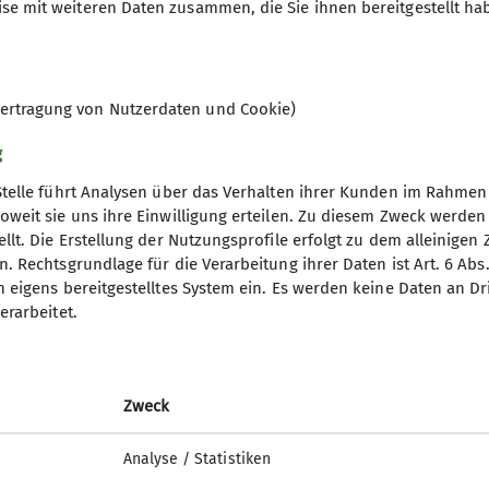
se mit weiteren Daten zusammen, die Sie ihnen bereitgestellt ha
ar ansteckend. Sonnenstrahlen auf der Haut, Lachen 
mmung ein. Geschichten wurden erzählt, es wurde gel
em Sternenhimmel zu schlafen.
ertragung von Nutzerdaten und Cookie)
tagmorgen war es schließlich Zeit, Abschied zu nehme
g
nen letzten Ausflug zum See. Noch einmal ins kühle W
n perfekter Abschluss für ein rundum gelungenes Wo
Stelle führt Analysen über das Verhalten ihrer Kunden im Rahmen
en kurzen Boxenstopp an einer Tankstelle ein. Zurück
oweit sie uns ihre Einwilligung erteilen. Zu diesem Zweck werde
ften Kinder in Empfang zu nehmen.
llt. Die Erstellung der Nutzungsprofile erfolgt zu dem alleinigen 
 als nur ein Wochenende: Es war eine Zeit voller Fre
. Rechtsgrundlage für die Verarbeitung ihrer Daten ist Art. 6 Abs. 
n eigens bereitgestelltes System ein. Es werden keine Daten an D
eteiligten!
erarbeitet.
Zweck
Analyse / Statistiken