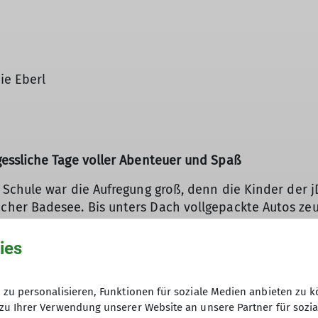
ie Eberl
© Schlappinger Anna
essliche Tage voller Abenteuer und Spaß
Schule war die Aufregung groß, denn die Kinder der 
er Badesee. Bis unters Dach vollgepackte Autos zeu
er näher zum Ziel.
ar: Hier erwartet die Kids etwas ganz Besonderes. Da
ies
t. Gemeinsam richteten sie ihre Schlafplätze ein, un
eit.
zu personalisieren, Funktionen für soziale Medien anbieten zu k
ehrt: Spannende Großgruppenspiele sorgten für viel
zu Ihrer Verwendung unserer Website an unsere Partner für sozi
mmerlich heißem Wetter die perfekte Abkühlung vers