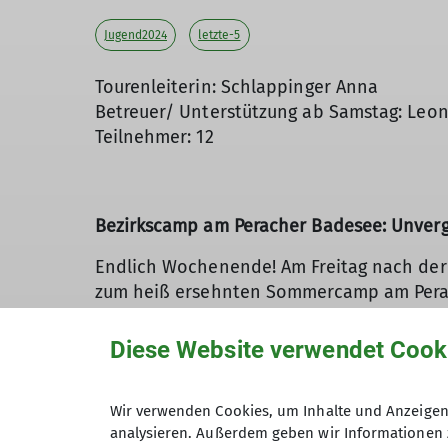
Jugend2024
letzte-5
Tourenleiterin: Schlappinger Anna
Betreuer/ Unterstützung ab Samstag: Leon
Teilnehmer: 12
Bezirkscamp am Peracher Badesee: Unverg
Endlich Wochenende! Am Freitag nach der 
zum heiß ersehnten Sommercamp am Perach
und die Spannung stieg mit jedem Kilomet
Am Zeltplatz angekommen, wurde schnell kl
Diese Website verwendet Cook
zusammen bezogen, war ein echtes Highligh
Gefühl von Abenteuer und Gemeinschaft br
Wir verwenden Cookies, um Inhalte und Anzeigen 
Das Programm bot alles, was das Herz beg
analysieren. Außerdem geben wir Informationen 
direkt gegenüberliegende Badesee bei so