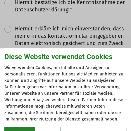
Hiermit bestätige ich die Kenntnisnahme der
Datenschutzerklärung *
Hiermit erkläre ich mich einverstanden, dass
meine in das Kontaktformular eingegebenen
Daten elektronisch gesichert und zum Zweck
der Kontaktaufnahme verarbeitet und
Diese Website verwendet Cookies
genutzt werden. Mir ist bekannt, dass ich
meine Einwilligung jederzeit wiederrufen
Wir verwenden Cookies, um Inhalte und Anzeigen zu
kann. *
personalisieren, Funktionen für soziale Medien anbieten zu
können und Zugriffe auf unsere Website zu analysieren.
Außerdem geben wir Informationen zu Ihrer Verwendung
Mit (*) markierte Felder
unserer Website an unsere Partner für soziale Medien,
Absenden
sind Pflichtfelder
Werbung und Analysen weiter. Unsere Partner führen diese
Informationen möglicherweise mit weiteren Daten
zusammen, die Sie ihnen bereitgestellt haben oder die sie
im Rahmen Ihrer Nutzung der Dienste gesammelt haben.
Sektion