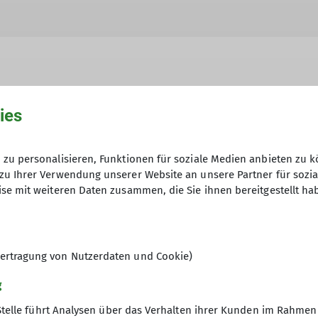
ies
hme der Datenschutzerklärung *
zu personalisieren, Funktionen für soziale Medien anbieten zu k
en, dass meine in das Kontaktformular eingegebenen 
zu Ihrer Verwendung unserer Website an unsere Partner für sozi
t und genutzt werden. Mir ist bekannt, dass ich meine
se mit weiteren Daten zusammen, die Sie ihnen bereitgestellt ha
ertragung von Nutzerdaten und Cookie)
g
Stelle führt Analysen über das Verhalten ihrer Kunden im Rahmen