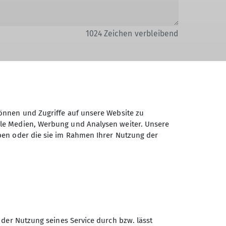
1024
Zeichen verbleibend
önnen und Zugriffe auf unsere Website zu
Daten elektronisch gesichert und zum
ale Medien, Werbung und Analysen weiter. Unsere
 Einwilligung jederzeit wiederrufen kann.
ben oder die sie im Rahmen Ihrer Nutzung der
Absenden
 der Nutzung seines Service durch bzw. lässt