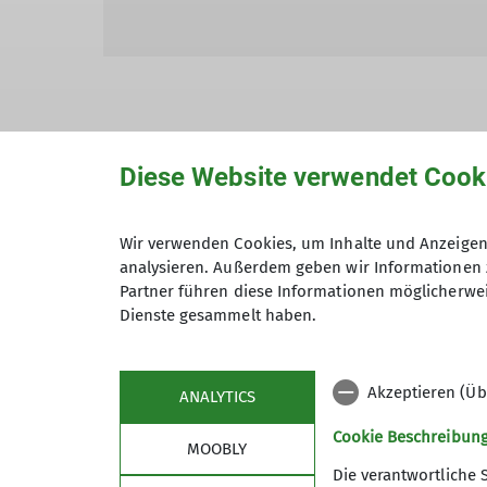
Diese Website verwendet Cook
Hiermit bestätige ich die Kenntnisna
Wir verwenden Cookies, um Inhalte und Anzeigen 
Hiermit erkläre ich mich einverstand
analysieren. Außerdem geben wir Informationen 
Zweck der Kontaktaufnahme verarbeite
Partner führen diese Informationen möglicherwei
*
Dienste gesammelt haben.
Mit (*) markierte Felder sind Pflichtfelder
Akzeptieren (Üb
ANALYTICS
Cookie Beschreibun
MOOBLY
Die verantwortliche 