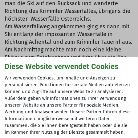
man die Ski auf den Rucksack und wanderte
Richtung des Krimmler Wasserfalles, übrigens die
höchsten Wasserfälle Österreichs.
Am Wasserfallweg angekommen ging es dann mit
Ski entlang der imposanten Wasserfälle in
Richtung Achental und zum Krimmler Tauernhaus.
Am Nachmittag machte man noch eine kleine
Skitour zum Rainbachsee und fuhr über ein Kar
wieder zurück.
Diese Website verwendet Cookies
Nach dem sehr leckeren Abendessen, für das
Wir verwenden Cookies, um Inhalte und Anzeigen zu
dieses Haus auch bekannt ist, machte man noch
personalisieren, Funktionen für soziale Medien anbieten zu
die Tourenplanung für den nächsten Tag.
können und Zugriffe auf unsere Website zu analysieren.
Eine lange Tour auf den Glockenkarkopf stand auf
Außerdem geben wir Informationen zu Ihrer Verwendung
dem Plan, da das Wetter für Freitag sehr schön
unserer Website an unsere Partner für soziale Medien,
vorausgesagt wurde.
Werbung und Analysen weiter. Unsere Partner führen diese
Das Frühstück am nächsten Morgen ließ keine
Informationen möglicherweise mit weiteren Daten
zusammen, die Sie ihnen bereitgestellt haben oder die sie
Wünsche offen und man machte sich gestärkt in
im Rahmen Ihrer Nutzung der Dienste gesammelt haben.
Richtung Windbachtal.