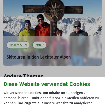
Teilnehmer: 3
mehr erfahren
Skitouren2024
letzte-5
Skitouren in den Lechtaler Alpen
vom 26. bis 28.01.2024
26.01.2024
Andere Themen
Tourenleiter: Haslbeck Ludwig
Teilnehmer: 3
Diese Website verwendet Cookies
Ausbildungen2024
Bergsteigen2024
Biken2024
Wir verwenden Cookies, um Inhalte und Anzeigen zu
mehr erfahren
personalisieren, Funktionen für soziale Medien anbieten zu
Jugend2024
Klettern2024
Klettersteige2024
können und Zugriffe auf unsere Website zu analysieren.