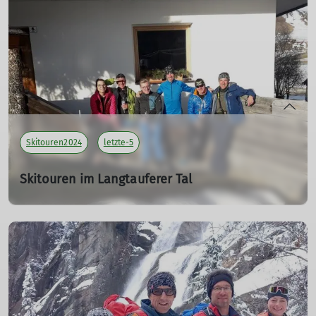
Tourenleiter: Able Ludwig
Teilnehmer: 3
mehr erfahren
Skitouren2024
letzte-5
Skitouren im Langtauferer Tal
vom 21. bis 24.03.2024
21.03.2024
Tourenleiter: Haslbeck Ludwig
Teilnehmer: 6
mehr erfahren