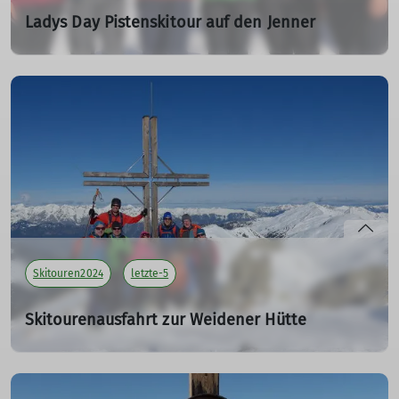
Ladys Day Pistenskitour auf den Jenner
25.02.2024
Tourenleiterin: Schneider Susanne
Teilnehmer: 6
mehr erfahren
Skitouren2024
letzte-5
Skitourenausfahrt zur Weidener Hütte
vom 02. bis 04.02.2024
02.02.2024
Tourenleiter: Able Ludwig