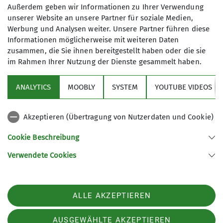
Schneeschuhtouren2024
Senioren2024
Außerdem geben wir Informationen zu Ihrer Verwendung
unserer Website an unsere Partner für soziale Medien,
Veranstaltungen2024
Wandern2024
letzte-5
Werbung und Analysen weiter. Unsere Partner führen diese
Informationen möglicherweise mit weiteren Daten
zusammen, die Sie ihnen bereitgestellt haben oder die sie
im Rahmen Ihrer Nutzung der Dienste gesammelt haben.
Sektion
ANALYTICS
MOOBLY
SYSTEM
YOUTUBE VIDEOS
Bundesverband
Akzeptieren (Übertragung von Nutzerdaten und Cookie)
Service
Cookie Beschreibung
Verwendete Cookies
Sektion Dingolfing des Deutschen Alpenvereins e.V.
Am Gries 23
94419 Reisbach/Englmannsberg
ALLE AKZEPTIEREN
Telefon +498734938842
Kontakt
AUSGEWÄHLTE AKZEPTIEREN