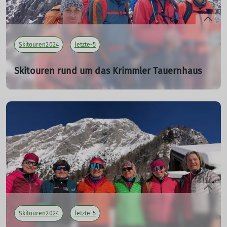
Skitouren2024
letzte-5
Skitouren rund um das Krimmler Tauernhaus
vom 07. - 10.03.2024
07.03.2024
Tourenleiter: Roglmeier Christian
Teilnehmer: 5
mehr erfahren
Skitouren2024
letzte-5