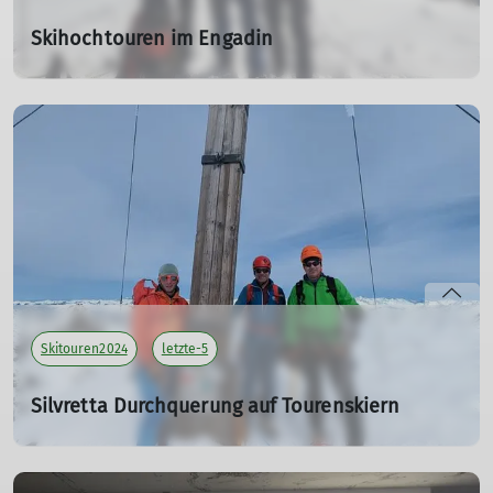
Skihochtouren im Engadin
vom 07. bis 11.04.2024
07.04.2024
Tourenleiter: Haslbeck Ludwig
Teilnehmer: 2
mehr erfahren
Skitouren2024
letzte-5
Silvretta Durchquerung auf Tourenskiern
vom 13. bis 17.03.2024
13.03.2024