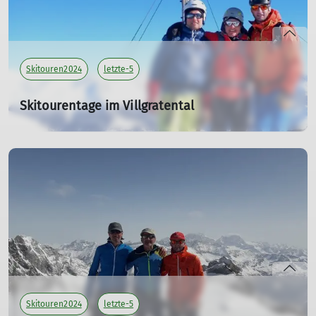
Skitouren2024
letzte-5
Skitourentage im Villgratental
vom 19. bis 23.01.2024
19.01.2024
Tourenleiter: Roglmeier Christian
Teilnehmer: 3
mehr erfahren
Skitouren2024
letzte-5