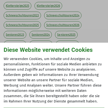
Klettersteige2025
Klettersteige2026
Schneeschuhtouren2023
Schneeschuhtouren2024
Schneeschuhtouren2025
Schneeschuhtouren2026
Senioren2023
Senioren2024
Senioren2025
Senioren2026
Skitouren2023
Skitouren2024
Diese Website verwendet Cookies
Skitouren2025
Skitouren2026
Veranstaltungen2023
Wir verwenden Cookies, um Inhalte und Anzeigen zu
personalisieren, Funktionen für soziale Medien anbieten zu
Veranstaltungen2024
Veranstaltungen2025
können und Zugriffe auf unsere Website zu analysieren.
Veranstaltungen2026
Wandern2022
Wandern2023
Außerdem geben wir Informationen zu Ihrer Verwendung
unserer Website an unsere Partner für soziale Medien,
Wandern2024
Wandern2025
Wandern2026
letzte-5
Werbung und Analysen weiter. Unsere Partner führen diese
Informationen möglicherweise mit weiteren Daten
zusammen, die Sie ihnen bereitgestellt haben oder die sie
im Rahmen Ihrer Nutzung der Dienste gesammelt haben.
Sektion