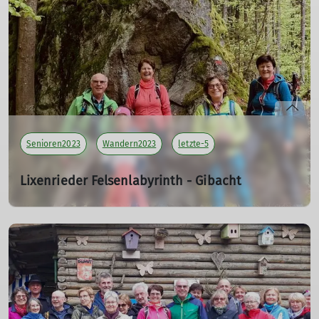
Teilnehmer: 8
mehr erfahren
Senioren2023
Wandern2023
letzte-5
Lixenrieder Felsenlabyrinth - Gibacht
13.05.2023
Tourenleiterin: Killesreiter Marlene
Teilnehmer: 5
mehr erfahren