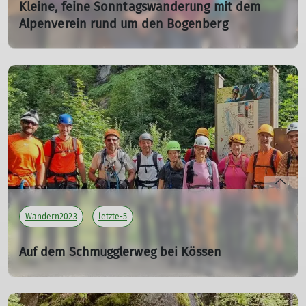
Kleine, feine Sonntagswanderung mit dem
Alpenverein rund um den Bogenberg
08.10.2023
Tourenleiter: Maier Georg
Teilnehmer: 9
mehr erfahren
Wandern2023
letzte-5
Auf dem Schmugglerweg bei Kössen
29.07.2023
Tourenleiter: Maier Georg, Ernst Konrad