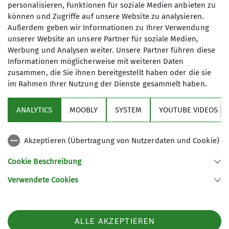
personalisieren, Funktionen für soziale Medien anbieten zu
Klettersteige2023
Schneeschuhtouren2023
Senioren2023
können und Zugriffe auf unsere Website zu analysieren.
Skitouren2023
Veranstaltungen2023
Wandern2023
Außerdem geben wir Informationen zu Ihrer Verwendung
unserer Website an unsere Partner für soziale Medien,
letzte-5
Werbung und Analysen weiter. Unsere Partner führen diese
Informationen möglicherweise mit weiteren Daten
zusammen, die Sie ihnen bereitgestellt haben oder die sie
im Rahmen Ihrer Nutzung der Dienste gesammelt haben.
Sektion
ANALYTICS
MOOBLY
SYSTEM
YOUTUBE VIDEOS
Bundesverband
Akzeptieren (Übertragung von Nutzerdaten und Cookie)
Service
Cookie Beschreibung
Verwendete Cookies
Sektion Dingolfing des Deutschen Alpenvereins e.V.
Am Gries 23
94419 Reisbach/Englmannsberg
ALLE AKZEPTIEREN
Telefon +498734938842