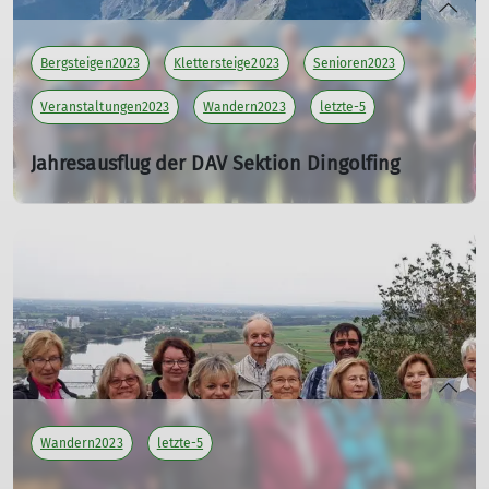
Bergsteigen2023
Klettersteige2023
Senioren2023
Veranstaltungen2023
Wandern2023
letzte-5
Jahresausflug der DAV Sektion Dingolfing
20.08.2023
Tourenleiter*in: Meier Brigitte , Killesreiter Marlene ,
Maier Georg
Teilnehmer: 24
mehr erfahren
Wandern2023
letzte-5