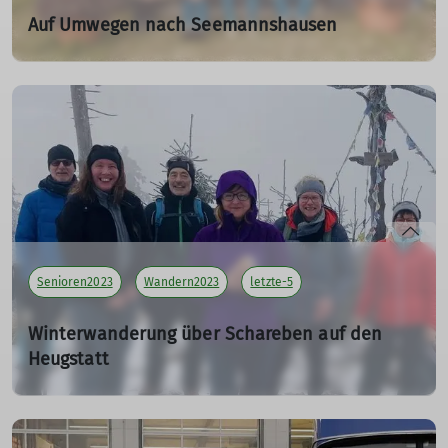
Auf Umwegen nach Seemannshausen
19.03.2023
Tourenleiter: Maier Georg
Teilnehmer: 17
mehr erfahren
Senioren2023
Wandern2023
letzte-5
Winterwanderung über Schareben auf den
Heugstatt
am 14.01.2023
14.01.2023
Tourenleiterin: Killesreiter Marlene