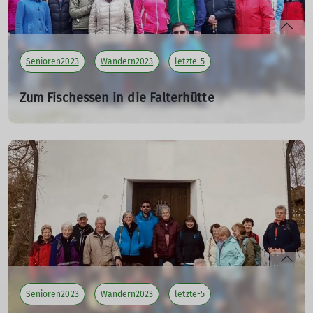
Senioren2023
Wandern2023
letzte-5
Zum Fischessen in die Falterhütte
07.04.2023
Tourenleiter: Maier Georg
Teilnehmer: 24
mehr erfahren
Senioren2023
Wandern2023
letzte-5