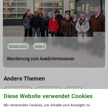
Teilnehmer: 7
mehr erfahren
Wandern2023
letzte-5
Wanderung zum Auwärtermuseum
am 08.01.2023
08.01.2023
Andere Themen
Tourenleiterin: Meier Brigitte
Teilnehmer: 17
Ausbildungen2023
Bergsteigen2023
Biken2023
Diese Website verwendet Cookies
mehr erfahren
Hochtouren2023
Jugend2023
Klettern2023
Wir verwenden Cookies, um Inhalte und Anzeigen zu