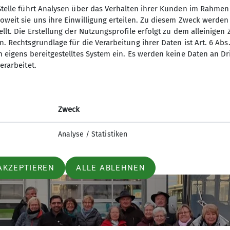
mobil und die bekannten Eicher Traktoren zu besicht
Stelle führt Analysen über das Verhalten ihrer Kunden im Rahmen
imer – Doppelstock Bus bis Leonsberg gefahren. Es wa
oweit sie uns ihre Einwilligung erteilen. Zu diesem Zweck werde
llt. Die Erstellung der Nutzungsprofile erfolgt zu dem alleinigen 
. Rechtsgrundlage für die Verarbeitung ihrer Daten ist Art. 6 Abs. 
n eigens bereitgestelltes System ein. Es werden keine Daten an D
erarbeitet.
Zweck
Analyse / Statistiken
AKZEPTIEREN
ALLE ABLEHNEN