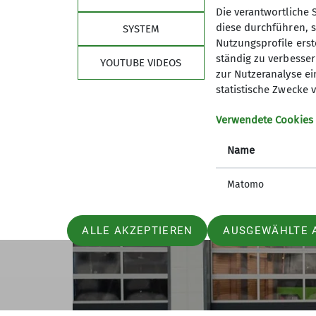
Natürlich waren auch das legendäre Goggo
Die verantwortliche 
Herrn Auwärter persönlich mit einem Oldt
diese durchführen, s
SYSTEM
Nutzungsprofile erste
ständig zu verbessern
YOUTUBE VIDEOS
zur Nutzeranalyse ei
statistische Zwecke v
Verwendete Cookies
Name
Matomo
ALLE AKZEPTIEREN
AUSGEWÄHLTE 