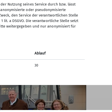
igen. Zum Abschluss wurde die Gruppe von
 der Nutzung seines Service durch bzw. lässt
r ein sehr informativer Nachmittag.
n anonymisierte oder pseudonymisierte
Zweck, den Service der verantwortlichen Stelle
1 lit. a DSGVO. Die verantwortliche Stelle setzt
ritte weitergegeben und nur anonymisiert für
Ablauf
30