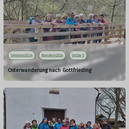
mehr erfahren
Senioren2024
Wandern2024
letzte-5
Osterwanderung nach Gottfrieding
30.03.2024
Tourenleiter: Maier Georg
Teilnehmer: 15
mehr erfahren