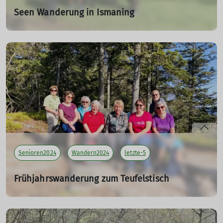
Seen Wanderung in Ismaning
08.06.2024
Tourenleiterin: Meier Brigitte
Teilnehmer: 4
mehr erfahren
Senioren2024
Wandern2024
letzte-5
Frühjahrswanderung zum Teufelstisch
06.04.2024
Tourenleiterin: Killesreiter Marlene
Teilnehmer: 8