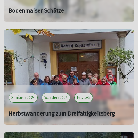
Bodenmaiser Schätze
15.05.2024
Tourenleiterin: Killesreiter Marlene
Teilnehmer: 4
mehr erfahren
Senioren2024
Wandern2024
letzte-5
Herbstwanderung zum Dreifaltigkeitsberg
06.10.2024
Tourenleiter: Maier Georg