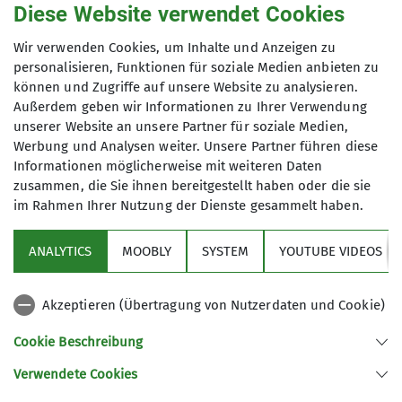
Diese Website verwendet Cookies
Ausbildungen2024
Bergsteigen2024
Biken2024
mehr erfahren
Wir verwenden Cookies, um Inhalte und Anzeigen zu
Jugend2024
Klettern2024
Klettersteige2024
personalisieren, Funktionen für soziale Medien anbieten zu
können und Zugriffe auf unsere Website zu analysieren.
Schneeschuhtouren2024
Senioren2024
Skitouren2024
Außerdem geben wir Informationen zu Ihrer Verwendung
unserer Website an unsere Partner für soziale Medien,
Veranstaltungen2024
Wandern2024
letzte-5
Werbung und Analysen weiter. Unsere Partner führen diese
Informationen möglicherweise mit weiteren Daten
zusammen, die Sie ihnen bereitgestellt haben oder die sie
im Rahmen Ihrer Nutzung der Dienste gesammelt haben.
Sektion
ANALYTICS
MOOBLY
SYSTEM
YOUTUBE VIDEOS
Bundesverband
Akzeptieren (Übertragung von Nutzerdaten und Cookie)
Service
Cookie Beschreibung
Verwendete Cookies
Sektion Dingolfing des Deutschen Alpenvereins e.V.