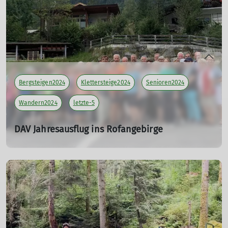
Teilnehmer: 17
mehr erfahren
Bergsteigen2024
Klettersteige2024
Senioren2024
Wandern2024
letzte-5
DAV Jahresausflug ins Rofangebirge
01.09.2024
Tourenleiterin Wandern: Meier Brigitte
Teilnehmer: 12
Tourenleiterin Bergsteigen: Killesreiter Marlene
Teilnehmer: 14
Tourenleiter Klettersteig: Maier Georg, Ernst Konrad