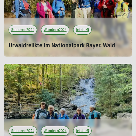
Senioren2024
Wandern2024
letzte-5
Urwaldrelikte im Nationalpark Bayer. Wald
16.10.2024
Tourenleiterin: Killesreiter Marlene
Teilnehmer: 7
mehr erfahren
Senioren2024
Wandern2024
letzte-5