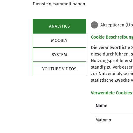
Dienste gesammelt haben.
Ausbildungen2025
Bergsteigen2025
Biken2025
Akzeptieren (Üb
ANALYTICS
Skitouren2025
Veranstaltungen2025
Wandern2025
Cookie Beschreibun
MOOBLY
Die verantwortliche 
diese durchführen, s
SYSTEM
Nutzungsprofile erste
ständig zu verbessern
Sektion
Bun
YOUTUBE VIDEOS
zur Nutzeranalyse ei
statistische Zwecke v
Mitglied werden
Versich
Eigene Daten ändern
Sicherhe
Verwendete Cookies
Mitgliedschaft kündigen
DAV Pan
Satzung
DAV Pan
Name
Ehrenmitglieder
Leitbild
Hüttenpatenschaften
Matomo
Kontaktformulare
Internes