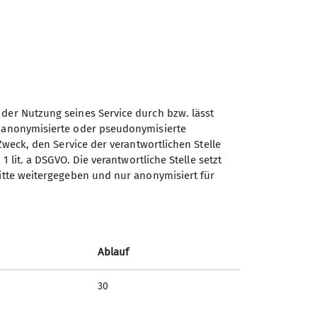
Schneeschuhtouren2025
Senioren2025
 der Nutzung seines Service durch bzw. lässt
n anonymisierte oder pseudonymisierte
Sektion Dingolfing des
Zweck, den Service der verantwortlichen Stelle
Deutschen Alpenvereins e.V.
1 lit. a DSGVO. Die verantwortliche Stelle setzt
ritte weitergegeben und nur anonymisiert für
Am Gries 23
94419 Reisbach/Englmannsberg
Telefon +498734938842
Ablauf
Kontakt
30