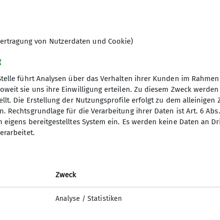
Hochtouren2025
Jugend2025
Klettern2025
Klettersteige2025
ertragung von Nutzerdaten und Cookie)
letzte-5
g
Stelle führt Analysen über das Verhalten ihrer Kunden im Rahmen
oweit sie uns ihre Einwilligung erteilen. Zu diesem Zweck werde
llt. Die Erstellung der Nutzungsprofile erfolgt zu dem alleinigen 
. Rechtsgrundlage für die Verarbeitung ihrer Daten ist Art. 6 Abs. 
desverband
Service
n eigens bereitgestelltes System ein. Es werden keine Daten an D
erarbeitet.
erungen
Bergwetter
itsforschung
Hüttensuche
orama
Alpenverein aktiv
orama Archiv
Bibliothek
Zweck
 des DAV
Lawinenlagebericht
Analyse / Statistiken