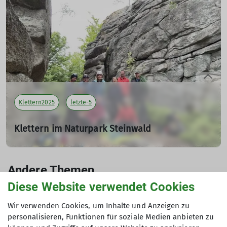
Teilnehmer: 4
mehr erfahren
Klettern2025
letzte-5
Klettern im Naturpark Steinwald
vom 16. bis 18.05.2025
16.05.2025
Andere Themen
Tourenleiter: Able Ludwig
Teilnehmer: 8
Diese Website verwendet Cookies
Ausbildungen2025
Bergsteigen2025
Biken2025
Wir verwenden Cookies, um Inhalte und Anzeigen zu
mehr erfahren
personalisieren, Funktionen für soziale Medien anbieten zu
Hochtouren2025
Jugend2025
Klettersteige2025