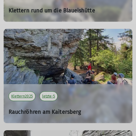
Klettern rund um die Blaueishütte
vom 30. - 31.08.2025
30.08.2025
Tourenleiter: Reyser Manfred
Teilnehmer: 9
mehr erfahren
Klettern2025
letzte-5
Rauchröhren am Kaitersberg
29.06.2025
Tourenleiter: Able Ludwig