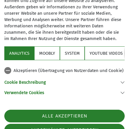
können und Zugriffe auf unsere Website zu analysieren.
Schneeschuhtouren2025
Senioren2025
Skitouren2025
Außerdem geben wir Informationen zu Ihrer Verwendung
unserer Website an unsere Partner für soziale Medien,
Veranstaltungen2025
Wandern2025
letzte-5
Werbung und Analysen weiter. Unsere Partner führen diese
Informationen möglicherweise mit weiteren Daten
zusammen, die Sie ihnen bereitgestellt haben oder die sie
im Rahmen Ihrer Nutzung der Dienste gesammelt haben.
Sektion
ANALYTICS
MOOBLY
SYSTEM
YOUTUBE VIDEOS
Bundesverband
Akzeptieren (Übertragung von Nutzerdaten und Cookie)
Service
Cookie Beschreibung
Verwendete Cookies
Sektion Dingolfing des Deutschen Alpenvereins e.V.
Am Gries 23
94419 Reisbach/Englmannsberg
ALLE AKZEPTIEREN
Telefon +498734938842
Kontakt