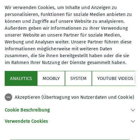
Skitouren2025
Skitouren2026
Veranstaltungen2023
Wir verwenden Cookies, um Inhalte und Anzeigen zu
personalisieren, Funktionen für soziale Medien anbieten zu
Veranstaltungen2024
Veranstaltungen2025
können und Zugriffe auf unsere Website zu analysieren.
Veranstaltungen2026
Wandern2022
Wandern2023
Außerdem geben wir Informationen zu Ihrer Verwendung
unserer Website an unsere Partner für soziale Medien,
Wandern2024
Wandern2025
Wandern2026
letzte-5
Werbung und Analysen weiter. Unsere Partner führen diese
Informationen möglicherweise mit weiteren Daten
zusammen, die Sie ihnen bereitgestellt haben oder die sie
im Rahmen Ihrer Nutzung der Dienste gesammelt haben.
Sektion
ANALYTICS
MOOBLY
SYSTEM
YOUTUBE VIDEOS
Bundesverband
Akzeptieren (Übertragung von Nutzerdaten und Cookie)
Service
Cookie Beschreibung
Verwendete Cookies
Sektion Dingolfing des Deutschen Alpenvereins e.V.
Am Gries 23
94419 Reisbach/Englmannsberg