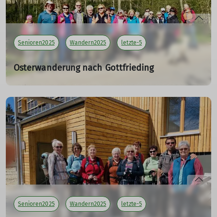
Senioren2025
Wandern2025
letzte-5
Osterwanderung nach Gottfrieding
19.04.2025
Tourenleiter: Maier Georg
Teilnehmer: 25
mehr erfahren
Senioren2025
Wandern2025
letzte-5