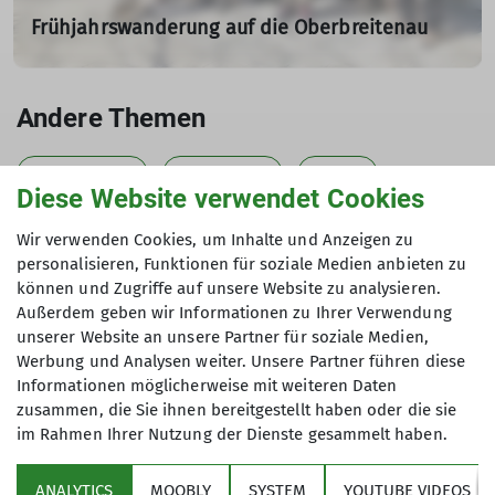
Frühjahrswanderung auf die Oberbreitenau
12.04.2025
Tourenleiterin: Killesreiter Marlene
Andere Themen
Teilnehmer: 9
Ausbildungen2025
Bergsteigen2025
Biken2025
mehr erfahren
Diese Website verwendet Cookies
Hochtouren2025
Jugend2025
Klettern2025
Wir verwenden Cookies, um Inhalte und Anzeigen zu
personalisieren, Funktionen für soziale Medien anbieten zu
Klettersteige2025
Schneeschuhtouren2025
Senioren2025
können und Zugriffe auf unsere Website zu analysieren.
Skitouren2025
Veranstaltungen2025
Wandern2025
Außerdem geben wir Informationen zu Ihrer Verwendung
unserer Website an unsere Partner für soziale Medien,
letzte-5
Werbung und Analysen weiter. Unsere Partner führen diese
Informationen möglicherweise mit weiteren Daten
zusammen, die Sie ihnen bereitgestellt haben oder die sie
im Rahmen Ihrer Nutzung der Dienste gesammelt haben.
Sektion
ANALYTICS
MOOBLY
SYSTEM
YOUTUBE VIDEOS