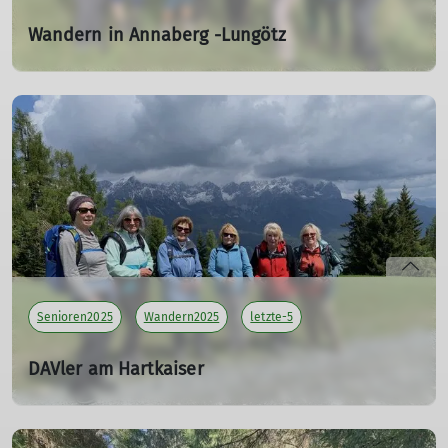
Wandern in Annaberg -Lungötz
07.09.2025
Tourenleiterin: Meier Brigitte
Teilnehmer: 10
mehr erfahren
Senioren2025
Wandern2025
letzte-5
DAVler am Hartkaiser
24.05.2025
Tourenleiterin: Meier Brigitte