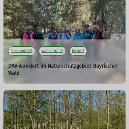
Teilnehmer: 6
mehr erfahren
Senioren2025
Wandern2025
letzte-5
DAV wandert im Naturschutzgebiet Bayrischer
Wald
27.04.2025
Tourenleiterin: Meier Brigitte
Teilnehmer: 9
mehr erfahren