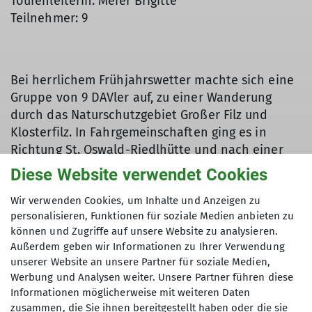
Tourenleiterin: Meier Brigitte
Teilnehmer: 9
Bei herrlichem Frühjahrswetter machte sich eine
Gruppe von 9 DAVler auf, zu einer Wanderung
durch das Naturschutzgebiet Großer Filz und
Klosterfilz. In Fahrgemeinschaften ging es in
Richtung St. Oswald-Riedlhütte und nach einer
knappen Stunde Fahrzeit war der Ausgangspunkt,
Diese Website verwendet Cookies
der Parkplatz Diensthüttenstraße, erreicht. Hier
startete man die Rundwanderung „im Zeichen der
Wir verwenden Cookies, um Inhalte und Anzeigen zu
personalisieren, Funktionen für soziale Medien anbieten zu
Kreuzotter“. Er führt nicht nur durch das
können und Zugriffe auf unsere Website zu analysieren.
einzigartige größte Moorgebiet des Bayerischen
Außerdem geben wir Informationen zu Ihrer Verwendung
Waldes, sondern auch auf den Spuren des
unserer Website an unsere Partner für soziale Medien,
Goldenen Steiges und vorbei an
Werbung und Analysen weiter. Unsere Partner führen diese
Goldwäscherhügeln, durch die interessante
Informationen möglicherweise mit weiteren Daten
Geschichte dieses Gebietes. Bereits nach 500 m
zusammen, die Sie ihnen bereitgestellt haben oder die sie