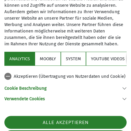
Kursgebühr: IBAN DE52 74250000 0040626129
Ämter
können und Zugriffe auf unsere Website zu analysieren.
Außerdem geben wir Informationen zu Ihrer Verwendung
unserer Website an unsere Partner für soziale Medien,
Schriftführerin
Trainerin
Werbung und Analysen weiter. Unsere Partner führen diese
Informationen möglicherweise mit weiteren Daten
Jugendleiterin
zusammen, die Sie ihnen bereitgestellt haben oder die sie
im Rahmen Ihrer Nutzung der Dienste gesammelt haben.
Sektion
Geburtstagsklettern
ANALYTICS
MOOBLY
SYSTEM
YOUTUBE VIDEOS
Bundesverband
Akzeptieren (Übertragung von Nutzerdaten und Cookie)
Service
Cookie Beschreibung
Verwendete Cookies
Sektion Dingolfing des Deutschen Alpenvereins e.V.
Am Gries 23
94419 Reisbach/Englmannsberg
ALLE AKZEPTIEREN
Telefon +498734938842