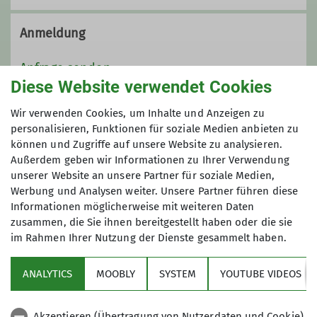
0151 17757207
Qualifikationen
Anmeldung
Kontakt aufnehmen
Jugendleiter
Anfrage senden
Diese Website verwendet Cookies
Qualifikationen
Ämter
Maximale Teilnehmeranzahl
Wir verwenden Cookies, um Inhalte und Anzeigen zu
personalisieren, Funktionen für soziale Medien anbieten zu
Jugendleiter
können und Zugriffe auf unsere Website zu analysieren.
7
Jugendleiter
Außerdem geben wir Informationen zu Ihrer Verwendung
unserer Website an unsere Partner für soziale Medien,
Ämter
Werbung und Analysen weiter. Unsere Partner führen diese
Informationen möglicherweise mit weiteren Daten
Jugendleiter
zusammen, die Sie ihnen bereitgestellt haben oder die sie
im Rahmen Ihrer Nutzung der Dienste gesammelt haben.
Sektion
ANALYTICS
MOOBLY
SYSTEM
YOUTUBE VIDEOS
Bundesverband
Akzeptieren (Übertragung von Nutzerdaten und Cookie)