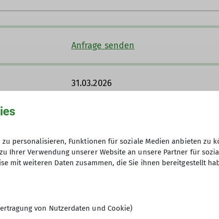
Ämter
3063
Kontakt aufnehmen
Mitgliederverwaltung
Anfrage senden
Ämter
31.03.2026
Trainer
Tourenführe
ies
Teilnahmegebühr: 20 €
zu personalisieren, Funktionen für soziale Medien anbieten zu k
zu Ihrer Verwendung unserer Website an unsere Partner für sozi
8
se mit weiteren Daten zusammen, die Sie ihnen bereitgestellt ha
ertragung von Nutzerdaten und Cookie)