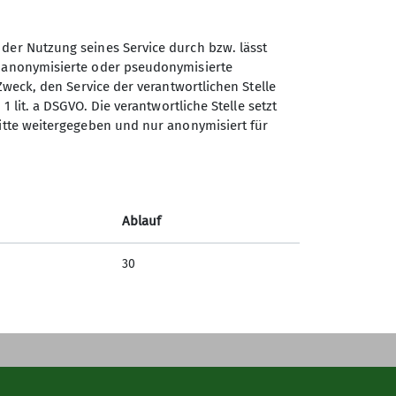
 der Nutzung seines Service durch bzw. lässt
n anonymisierte oder pseudonymisierte
Sektion Dingolfing des
Zweck, den Service der verantwortlichen Stelle
Deutschen Alpenvereins e.V.
1 lit. a DSGVO. Die verantwortliche Stelle setzt
ritte weitergegeben und nur anonymisiert für
Am Gries 23
94419 Reisbach/Englmannsberg
Telefon +498734938842
Ablauf
Kontakt
30