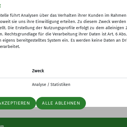
g
Stelle führt Analysen über das Verhalten ihrer Kunden im Rahmen
oweit sie uns ihre Einwilligung erteilen. Zu diesem Zweck werde
llt. Die Erstellung der Nutzungsprofile erfolgt zu dem alleinigen 
. Rechtsgrundlage für die Verarbeitung ihrer Daten ist Art. 6 Abs. 
desverband
Service
n eigens bereitgestelltes System ein. Es werden keine Daten an D
erarbeitet.
erungen
Bergwetter
itsforschung
Hüttensuche
orama
Alpenverein aktiv
orama Archiv
Bibliothek
Zweck
 des DAV
Lawinenlagebericht
Analyse / Statistiken
AKZEPTIEREN
ALLE ABLEHNEN
um