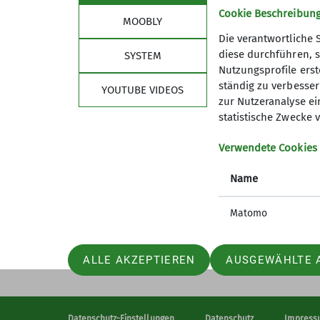
Cookie Beschreibun
MOOBLY
Die verantwortliche 
diese durchführen, s
SYSTEM
Nutzungsprofile erste
ständig zu verbessern
Sektion
Bun
YOUTUBE VIDEOS
zur Nutzeranalyse ei
statistische Zwecke v
Mitglied werden
Versich
Eigene Daten ändern
Sicherhe
Verwendete Cookies
Mitgliedschaft kündigen
DAV Pan
Satzung
DAV Pan
Name
Ehrenmitglieder
Leitbild
Hüttenpatenschaften
Matomo
Kontaktformulare
Internes
ALLE AKZEPTIEREN
AUSGEWÄHLTE 
Datenschutz-Einstellungen
Datenschutz
Impress