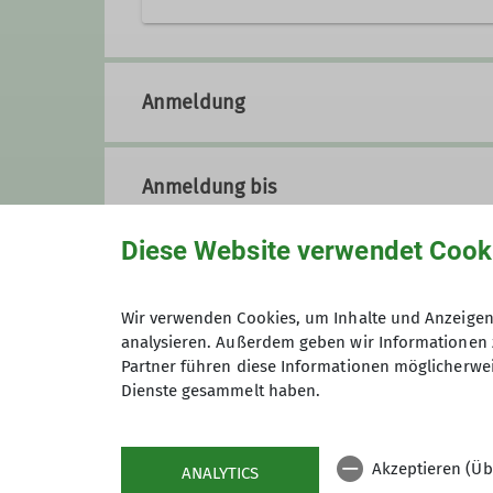
Qualifikationen
08731 372984
0151 2165
Trainer C Bergsteigen
Anmeldung
Qualifikationen
Anmeldung bis
Trainer C Bergsteigen
Diese Website verwendet Cook
Preis
Wir verwenden Cookies, um Inhalte und Anzeigen 
analysieren. Außerdem geben wir Informationen 
Maximale Teilnehmeranzahl
Partner führen diese Informationen möglicherwei
Dienste gesammelt haben.
Akzeptieren (Üb
ANALYTICS