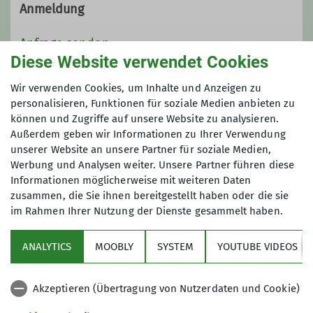
Anmeldung
Kontakt aufnehmen
Anfrage senden
Diese Website verwendet Cookies
Ämter
Maximale Teilnehmeranzahl
Wir verwenden Cookies, um Inhalte und Anzeigen zu
personalisieren, Funktionen für soziale Medien anbieten zu
Sektionsredakteurin
können und Zugriffe auf unsere Website zu analysieren.
10
Außerdem geben wir Informationen zu Ihrer Verwendung
Seniorenbetreuerin
Organisatorin
unserer Website an unsere Partner für soziale Medien,
Werbung und Analysen weiter. Unsere Partner führen diese
Informationen möglicherweise mit weiteren Daten
zusammen, die Sie ihnen bereitgestellt haben oder die sie
im Rahmen Ihrer Nutzung der Dienste gesammelt haben.
Sektion
ANALYTICS
MOOBLY
SYSTEM
YOUTUBE VIDEOS
Bundesverband
Akzeptieren (Übertragung von Nutzerdaten und Cookie)
Service