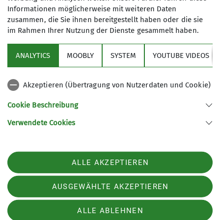
Informationen möglicherweise mit weiteren Daten
zusammen, die Sie ihnen bereitgestellt haben oder die sie
im Rahmen Ihrer Nutzung der Dienste gesammelt haben.
Sektion
ANALYTICS
MOOBLY
SYSTEM
YOUTUBE VIDEOS
Bundesverband
Akzeptieren (Übertragung von Nutzerdaten und Cookie)
Service
Cookie Beschreibung
Verwendete Cookies
Sektion Dingolfing des Deutschen Alpenvereins e.V.
Am Gries 23
94419 Reisbach/Englmannsberg
ALLE AKZEPTIEREN
Telefon +498734938842
Kontakt
AUSGEWÄHLTE AKZEPTIEREN
ALLE ABLEHNEN
Impressum
Datenschutz
Datenschutz-Einstellungen