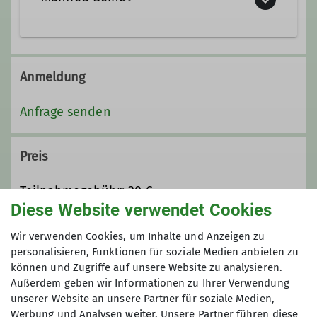
0175 5062471
Anmeldung
Kontakt aufnehmen
Anfrage senden
Qualifikationen
Preis
Trainer C Bergsteigen
Teilnahmegebühr: 20 €
Diese Website verwendet Cookies
Ämter
Maximale Teilnehmeranzahl
Wir verwenden Cookies, um Inhalte und Anzeigen zu
personalisieren, Funktionen für soziale Medien anbieten zu
Trainer
Tourenführer
können und Zugriffe auf unsere Website zu analysieren.
7
Außerdem geben wir Informationen zu Ihrer Verwendung
unserer Website an unsere Partner für soziale Medien,
Werbung und Analysen weiter. Unsere Partner führen diese