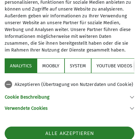
personalisieren, Funktionen für soziale Medien anbieten zu
Jugendleiterin
können und Zugriffe auf unsere Website zu analysieren.
6
Jugendleiter
Außerdem geben wir Informationen zu Ihrer Verwendung
unserer Website an unsere Partner für soziale Medien,
Ämter
Werbung und Analysen weiter. Unsere Partner führen diese
Informationen möglicherweise mit weiteren Daten
Jugendleiterin
zusammen, die Sie ihnen bereitgestellt haben oder die sie
im Rahmen Ihrer Nutzung der Dienste gesammelt haben.
Sektion
ANALYTICS
MOOBLY
SYSTEM
YOUTUBE VIDEOS
Bundesverband
Akzeptieren (Übertragung von Nutzerdaten und Cookie)
Service
Cookie Beschreibung
Verwendete Cookies
Sektion Dingolfing des Deutschen Alpenvereins e.V.
Am Gries 23
94419 Reisbach/Englmannsberg
ALLE AKZEPTIEREN
Telefon +498734938842